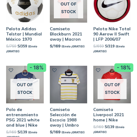
OUT OF
STOCK
Pelota Adidas
Camiseta
Pelota Nike Total
Telstar | Mundial
Blackburn 2021
90 Aerow II Swift
México 1970
away | Macron
| LFP 2006/07
S/
759
S/
169
S/
659
S/
359
S/
319
(Envío
(Envío ¡GRATIS!)
(Envío
¡GRATIS!)
¡GRATIS!)
- 18%
- 18%
OUT OF
OUT OF
STOCK
STOCK
Polo de
Camiseta
Camiseta
entrenamiento
Selección de
Liverpool 2021
PSG 2021 white
Escocia 1988
home | Nike
and blue | Nike
away | Umbro
S/
169
S/
139
(Envío
S/
169
S/
169
S/
139
¡GRATIS!)
(Envío
(Envío ¡GRATIS!)