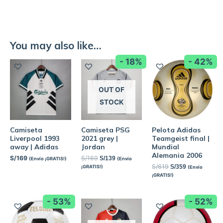
You may also like…
- 18%
- 42%
OUT OF
STOCK
Camiseta
Camiseta PSG
Pelota Adidas
Liverpool 1993
2021 grey |
Teamgeist final |
away | Adidas
Jordan
Mundial
Alemania 2006
S/
169
S/
169
S/
139
(Envío ¡GRATIS!)
(Envío
S/
619
S/
359
¡GRATIS!)
(Envío
¡GRATIS!)
- 53%
- 52%