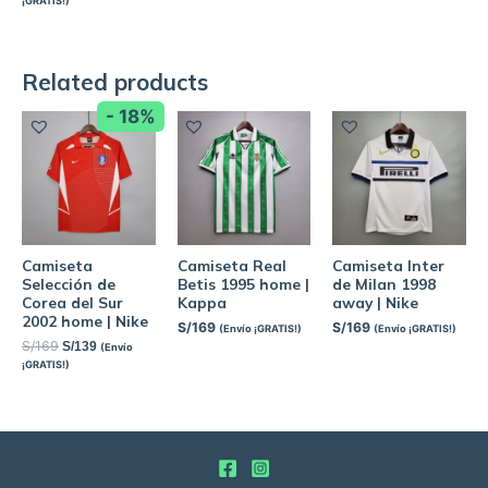
¡GRATIS!)
Related products
- 18%
Camiseta
Camiseta Real
Camiseta Inter
Selección de
Betis 1995 home |
de Milan 1998
Corea del Sur
Kappa
away | Nike
2002 home | Nike
S/
169
S/
169
(Envío ¡GRATIS!)
(Envío ¡GRATIS!)
S/
169
S/
139
(Envío
¡GRATIS!)