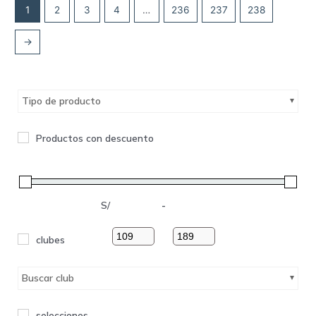
1
2
3
4
…
236
237
238
→
Tipo de producto
Productos con descuento
S/
-
clubes
Buscar club
selecciones