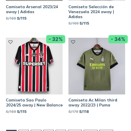
Camiseta Arsenal 2023/24
Camiseta Selección de
away | Adidas
Venezuela 2024 away |
Adidas
S/
169
S/
115
S/
169
S/
115
- 32%
- 34%
Camiseta Sao Paulo
Camiseta Ac Milan third
2024/25 away | New Balance
away 2022/23 | Puma
S/
169
S/
115
S/
179
S/
118