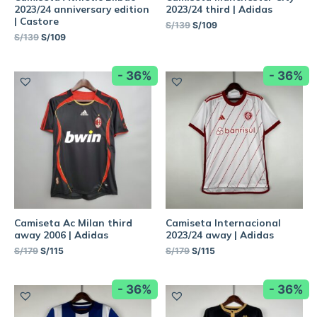
2023/24 anniversary edition
2023/24 third | Adidas
| Castore
S/
139
S/
109
S/
139
S/
109
- 36%
- 36%
Camiseta Ac Milan third
Camiseta Internacional
away 2006 | Adidas
2023/24 away | Adidas
S/
179
S/
115
S/
179
S/
115
- 36%
- 36%