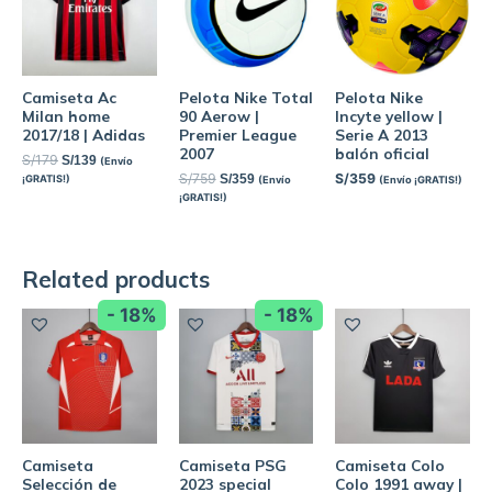
Camiseta Ac
Pelota Nike Total
Pelota Nike
Milan home
90 Aerow |
Incyte yellow |
2017/18 | Adidas
Premier League
Serie A 2013
2007
balón oficial
S/
179
S/
139
(Envío
S/
759
S/
359
S/
359
¡GRATIS!)
(Envío
(Envío ¡GRATIS!)
¡GRATIS!)
Related products
- 18%
- 18%
Camiseta
Camiseta PSG
Camiseta Colo
Selección de
2023 special
Colo 1991 away |