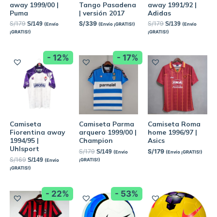
away 1999/00 |
Tango Pasadena
away 1991/92 |
Puma
| versión 2017
Adidas
S/
179
S/
339
S/
179
S/
149
S/
139
(Envío
(Envío ¡GRATIS!)
(Envío
¡GRATIS!)
¡GRATIS!)
- 12%
- 17%
Camiseta
Camiseta Parma
Camiseta Roma
Fiorentina away
arquero 1999/00 |
home 1996/97 |
1994/95 |
Champion
Asics
Uhlsport
S/
179
S/
179
S/
149
(Envío
(Envío ¡GRATIS!)
S/
169
S/
149
¡GRATIS!)
(Envío
¡GRATIS!)
- 22%
- 53%