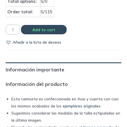
Total options:
S/0
Order total:
S/115
Camiseta
Add to cart
Ac
Añadir a la lista de deseos
Milan
third
away
2006
Información importante
|
Adidas
Información del producto
quantity
Esta camiseta es confeccionada en Asia y cuenta con casi
los mismos acabados de los
ejemplares originales
.
Sugerimos considerar las medidas de la talla estipuladas en
la última imagen.