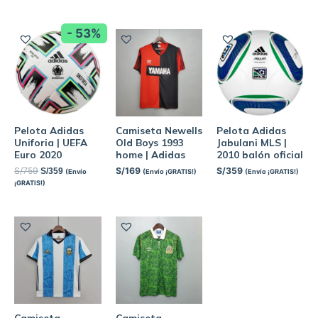
- 53%
Pelota Adidas
Camiseta Newells
Pelota Adidas
Uniforia | UEFA
Old Boys 1993
Jabulani MLS |
Euro 2020
home | Adidas
2010 balón oficial
S/
759
S/
169
S/
359
S/
359
(Envío
(Envío ¡GRATIS!)
(Envío ¡GRATIS!)
¡GRATIS!)
Camiseta
Camiseta