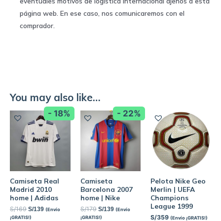
eventuales motivos de logística internacional ajenos a esta
página web. En ese caso, nos comunicaremos con el
comprador.
You may also like…
- 18%
- 22%
Camiseta Real
Camiseta
Pelota Nike Geo
Madrid 2010
Barcelona 2007
Merlin | UEFA
home | Adidas
home | Nike
Champions
League 1999
S/
169
S/
179
S/
139
S/
139
(Envío
(Envío
S/
359
¡GRATIS!)
¡GRATIS!)
(Envío ¡GRATIS!)