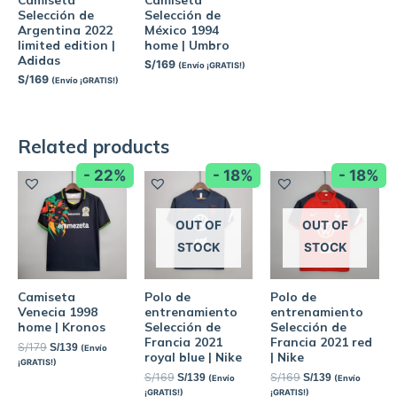
Selección de
Selección de
Argentina 2022
México 1994
limited edition |
home | Umbro
Adidas
S/
169
(Envío ¡GRATIS!)
S/
169
(Envío ¡GRATIS!)
Related products
- 22%
- 18%
- 18%
OUT OF
OUT OF
STOCK
STOCK
Camiseta
Polo de
Polo de
Venecia 1998
entrenamiento
entrenamiento
home | Kronos
Selección de
Selección de
Francia 2021
Francia 2021 red
S/
179
S/
139
(Envío
royal blue | Nike
| Nike
¡GRATIS!)
S/
169
S/
169
S/
139
S/
139
(Envío
(Envío
¡GRATIS!)
¡GRATIS!)