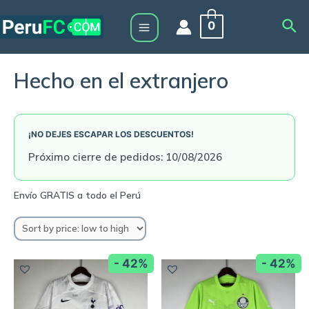
Skip
Sea
0
to
Main
content
Menu
Hecho en el extranjero
¡NO DEJES ESCAPAR LOS DESCUENTOS!
Próximo cierre de pedidos: 10/08/2026
- 42%
- 42%