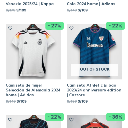
Venezia 2023/24 | Kappa
Colo 2024 home | Adidas
S/
179
S/
109
S/
149
S/
109
- 27%
- 22%
OUT OF STOCK
Camiseta de mujer
Camiseta Athletic Bilbao
Selección de Alemania 2024
2023/24 anniversary edition
home | Adidas
| Castore
S/
149
S/
109
S/
139
S/
109
- 22%
- 36%