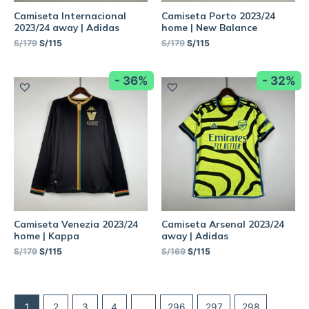
Camiseta Internacional
Camiseta Porto 2023/24
2023/24 away | Adidas
home | New Balance
S/
179
S/
115
S/
179
S/
115
- 36%
- 32%
Camiseta Venezia 2023/24
Camiseta Arsenal 2023/24
home | Kappa
away | Adidas
S/
179
S/
115
S/
169
S/
115
1
2
3
4
…
296
297
298