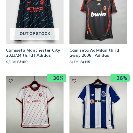
OUT OF STOCK
Camiseta Manchester City
Camiseta Ac Milan third
2023/24 third | Adidas
away 2006 | Adidas
S/
139
S/
109
S/
179
S/
115
- 36%
- 36%