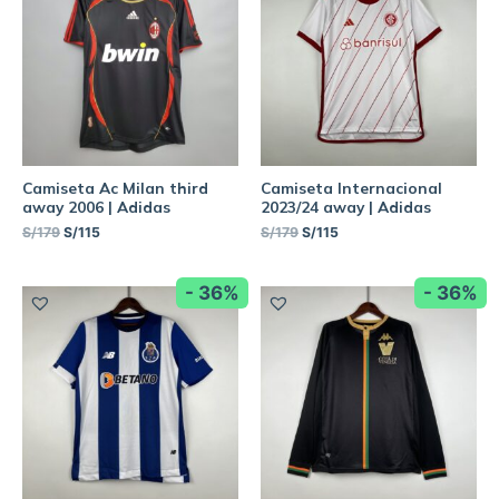
Camiseta Ac Milan third
Camiseta Internacional
away 2006 | Adidas
2023/24 away | Adidas
S/
179
S/
115
S/
179
S/
115
- 36%
- 36%