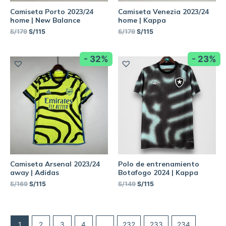
Camiseta Porto 2023/24
Camiseta Venezia 2023/24
home | New Balance
home | Kappa
S/
179
S/
115
S/
179
S/
115
- 32%
- 23%
Camiseta Arsenal 2023/24
Polo de entrenamiento
away | Adidas
Botafogo 2024 | Kappa
S/
169
S/
115
S/
149
S/
115
1
2
3
4
…
232
233
234