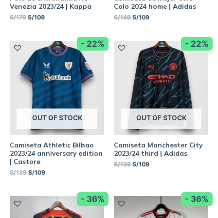
Venezia 2023/24 | Kappa
Colo 2024 home | Adidas
S/
179
S/
109
S/
149
S/
109
- 22%
- 22%
OUT OF STOCK
OUT OF STOCK
Camiseta Athletic Bilbao
Camiseta Manchester City
2023/24 anniversary edition
2023/24 third | Adidas
| Castore
S/
139
S/
109
S/
139
S/
109
- 36%
- 36%