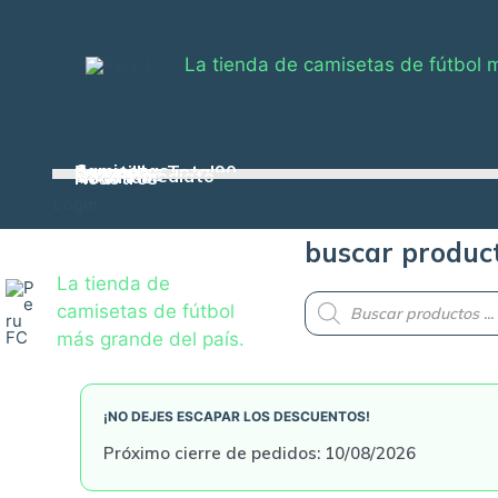
Skip
to
La tienda de camisetas de fútbol 
content
Camisetas
Zapatillas Total90
Casacas
Pelotas
Conjuntos
Envío inmediato
Medallas
Nosotros
Login
buscar produc
La tienda de
Products
camisetas de fútbol
search
más grande del país.
¡NO DEJES ESCAPAR LOS DESCUENTOS!
Próximo cierre de pedidos: 10/08/2026