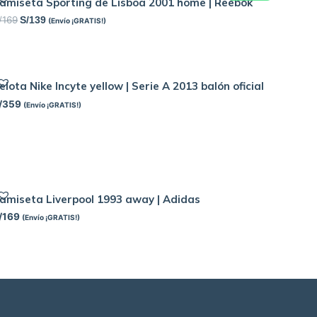
amiseta Sporting de Lisboa 2001 home | Reebok
/
169
S/
139
(Envío ¡GRATIS!)
elota Nike Incyte yellow | Serie A 2013 balón oficial
/
359
(Envío ¡GRATIS!)
amiseta Liverpool 1993 away | Adidas
/
169
(Envío ¡GRATIS!)