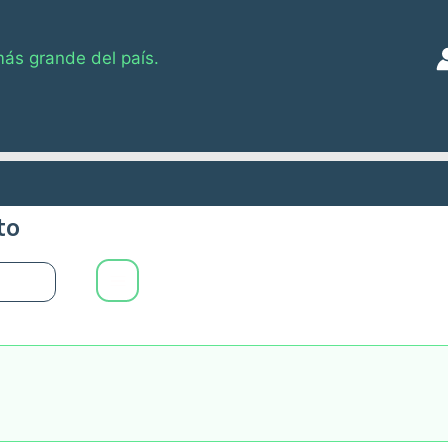
más grande del país.
to
0
Main
Menu