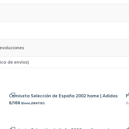
evoluciones
tica de envíos)
Camiseta Selección de España 2002 home | Adidas
P
S/
169
S
(Envío ¡GRATIS!)