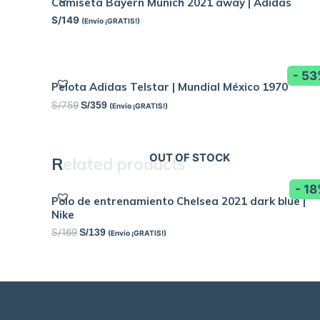
Camiseta Bayern Munich 2021 away | Adidas
S/
149
(Envío ¡GRATIS!)
- 5
Pelota Adidas Telstar | Mundial México 1970
S/
759
S/
359
(Envío ¡GRATIS!)
OUT OF STOCK
Related products
- 1
Polo de entrenamiento Chelsea 2021 dark blue |
Nike
S/
169
S/
139
(Envío ¡GRATIS!)