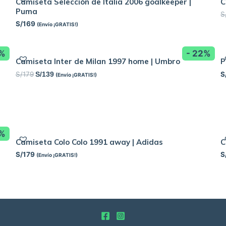
Camiseta Selección de Italia 2006 goalkeeper |
C
Puma
S
S/
169
(Envío ¡GRATIS!)
3%
- 22%
Camiseta Inter de Milan 1997 home | Umbro
P
S/
179
S
S/
139
(Envío ¡GRATIS!)
8%
Camiseta Colo Colo 1991 away | Adidas
C
S/
179
S
(Envío ¡GRATIS!)