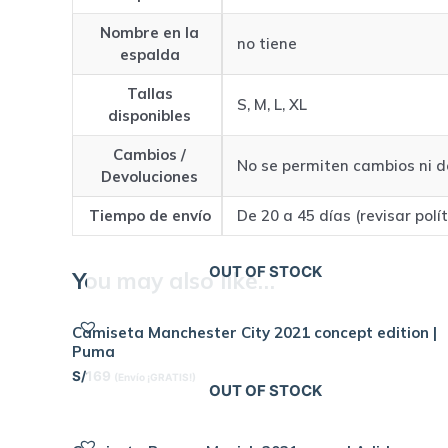
Nombre en la
no tiene
espalda
Tallas
S, M, L, XL
disponibles
Cambios /
No se permiten cambios ni d
Devoluciones
Tiempo de envío
De 20 a 45 días (revisar polí
OUT OF STOCK
You may also like…
Camiseta Manchester City 2021 concept edition |
Puma
S/
169
(Envío ¡GRATIS!)
OUT OF STOCK