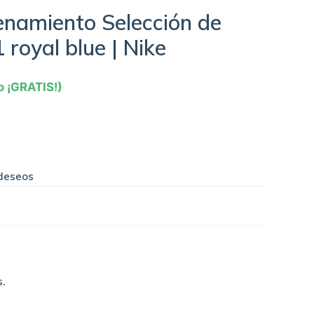
enamiento Selección de
 royal blue | Nike
o ¡GRATIS!)
 deseos
s
.