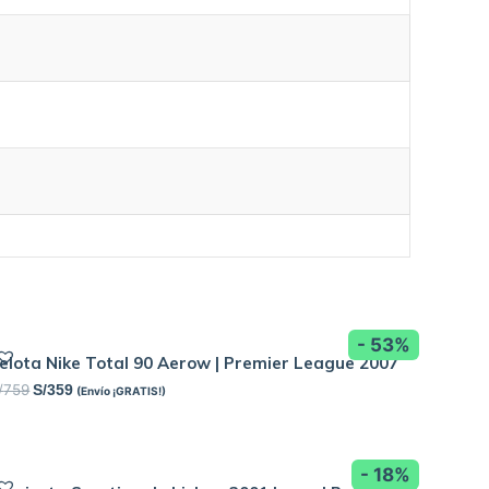
- 53%
elota Nike Total 90 Aerow | Premier League 2007
/
759
S/
359
(Envío ¡GRATIS!)
- 18%