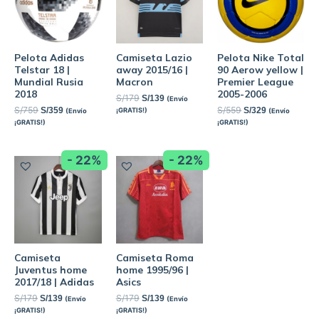
Pelota Adidas
Camiseta Lazio
Pelota Nike Total
Telstar 18 |
away 2015/16 |
90 Aerow yellow |
Mundial Rusia
Macron
Premier League
2018
2005-2006
S/
179
S/
139
(Envío
S/
759
S/
559
S/
359
S/
329
¡GRATIS!)
(Envío
(Envío
¡GRATIS!)
¡GRATIS!)
- 22%
- 22%
Camiseta
Camiseta Roma
Juventus home
home 1995/96 |
2017/18 | Adidas
Asics
S/
179
S/
179
S/
139
S/
139
(Envío
(Envío
¡GRATIS!)
¡GRATIS!)