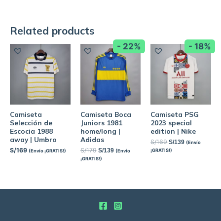
Related products
- 22%
- 18%
Camiseta
Camiseta Boca
Camiseta PSG
Selección de
Juniors 1981
2023 special
Escocia 1988
home/long |
edition | Nike
away | Umbro
Adidas
S/
169
S/
139
(Envío
S/
169
S/
179
S/
139
¡GRATIS!)
(Envío ¡GRATIS!)
(Envío
¡GRATIS!)