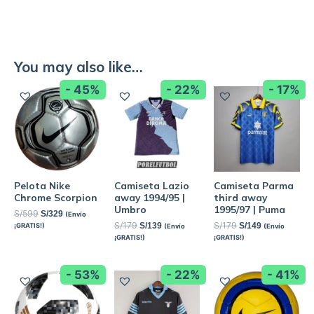
You may also like…
- 45%
- 22%
- 17%
Pelota Nike
Camiseta Lazio
Camiseta Parma
Chrome Scorpion
away 1994/95 |
third away
Umbro
1995/97 | Puma
S/
599
S/
329
(Envío
S/
179
S/
179
S/
139
S/
149
¡GRATIS!)
(Envío
(Envío
¡GRATIS!)
¡GRATIS!)
- 53%
- 22%
- 41%