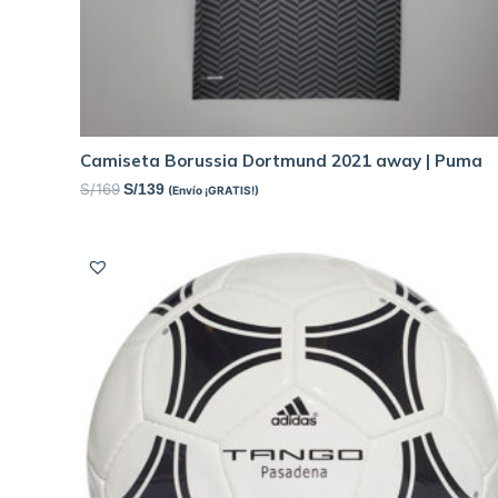
Camiseta Borussia Dortmund 2021 away | Puma
S/
169
S/
139
(Envío ¡GRATIS!)