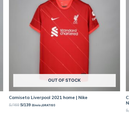
OUT OF STOCK
Camiseta Liverpool 2021 home | Nike
C
N
S/
169
S/
139
(Envío ¡GRATIS!)
S