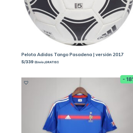
Pelota Adidas Tango Pasadena | versión 2017
S/
339
(Envío ¡GRATIS!)
- 1