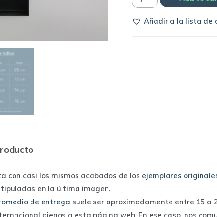
Colo
Añadir a la lista de
Colo
1991
away
|
Adidas
quantity
producto
ta con casi los mismos acabados de los
ejemplares originale
stipuladas en la última imagen.
romedio de entrega
suele ser aproximadamente entre 15 a 25
nternacional ajenos a esta página web. En ese caso, nos com