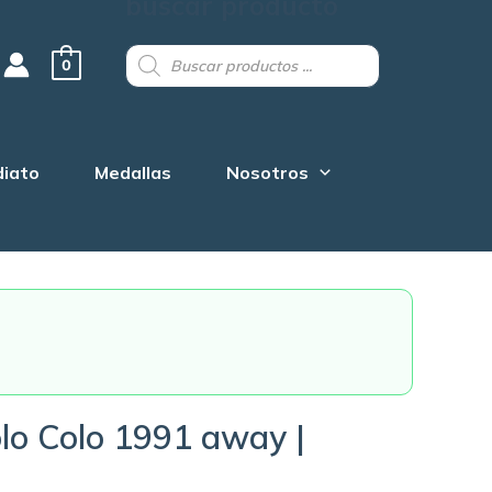
buscar producto
Products
search
0
diato
Medallas
Nosotros
lo Colo 1991 away |