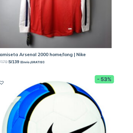
amiseta Arsenal 2000 home/long | Nike
/
179
S/
139
(Envío ¡GRATIS!)
- 53%