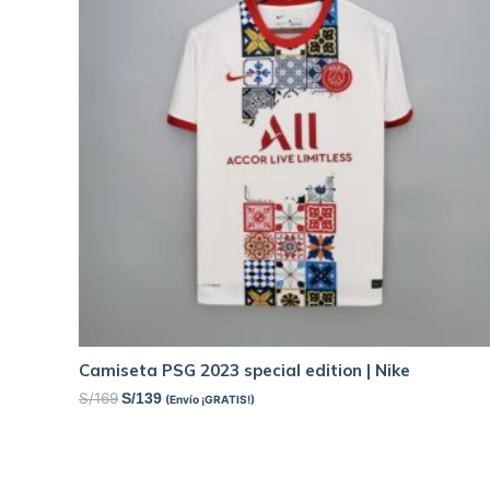
Camiseta PSG 2023 special edition | Nike
S/
169
S/
139
(Envío ¡GRATIS!)