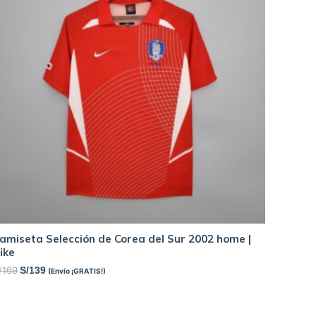
amiseta Selección de Corea del Sur 2002 home |
ike
/
169
S/
139
(Envío ¡GRATIS!)