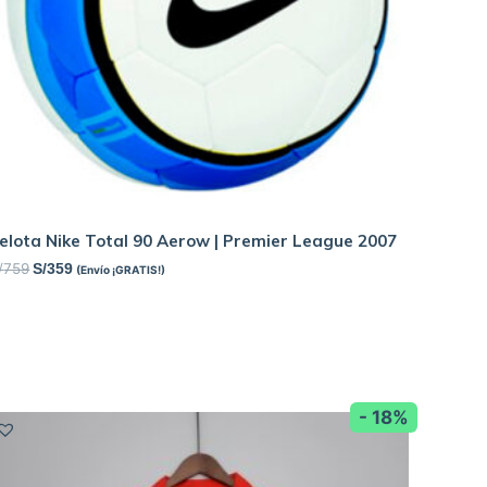
elota Nike Total 90 Aerow | Premier League 2007
/
759
S/
359
(Envío ¡GRATIS!)
- 18%