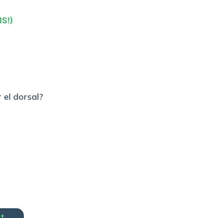
IS!)
 el dorsal?
rt