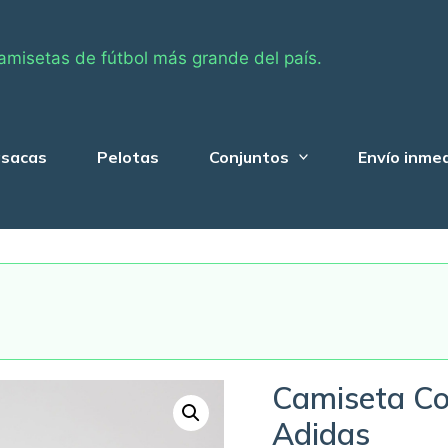
amisetas de fútbol más grande del país.
sacas
Pelotas
Conjuntos
Envío inme
Camiseta Co
Adidas