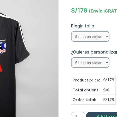
S/
179
(Envío ¡GRAT
Elegir talla
¿Quieres personalizar
S/179
Product price:
Total options:
S/0
Order total:
S/179
Camiseta
Add to ca