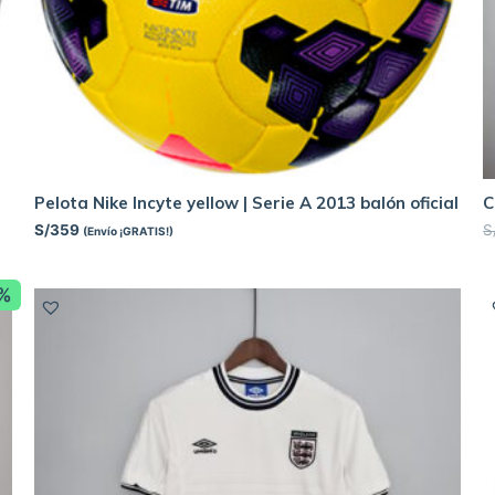
Pelota Nike Incyte yellow | Serie A 2013 balón oficial
C
S/
359
S
(Envío ¡GRATIS!)
8%