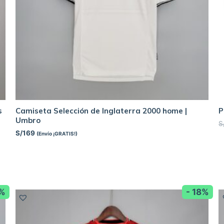
s
Camiseta Selección de Inglaterra 2000 home |
P
Umbro
S
S/
169
(Envío ¡GRATIS!)
8%
- 18%