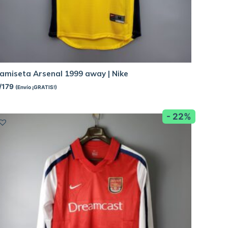
amiseta Arsenal 1999 away | Nike
/
179
(Envío ¡GRATIS!)
- 22%