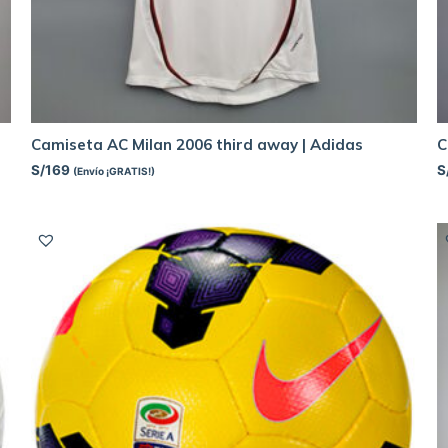
Camiseta AC Milan 2006 third away | Adidas
C
S/
169
S
(Envío ¡GRATIS!)