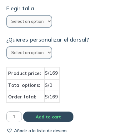
Elegir talla
¿Quieres personalizar el dorsal?
S/169
Product price:
Total options:
S/0
Order total:
S/169
Camiseta
Add to cart
AC
Añadir a la lista de deseos
Milan
2006