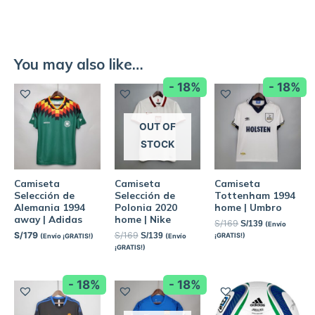
You may also like…
- 18%
- 18%
OUT OF
STOCK
Camiseta
Camiseta
Camiseta
Selección de
Selección de
Tottenham 1994
Alemania 1994
Polonia 2020
home | Umbro
away | Adidas
home | Nike
S/
169
S/
139
(Envío
S/
179
S/
169
S/
139
¡GRATIS!)
(Envío ¡GRATIS!)
(Envío
¡GRATIS!)
- 18%
- 18%