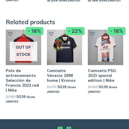
S/
359
S/
169
¡GRATIS!)
(Envío ¡GRATIS!)
(Envío ¡GRATIS!)
Related products
- 18%
- 22%
- 18%
OUT OF
STOCK
Polo de
Camiseta
Camiseta PSG
entrenamiento
Venecia 1998
2023 special
Selección de
home | Kronos
edition | Nike
Francia 2021 red
S/
179
S/
169
S/
139
S/
139
(Envío
(Envío
| Nike
¡GRATIS!)
¡GRATIS!)
S/
169
S/
139
(Envío
¡GRATIS!)