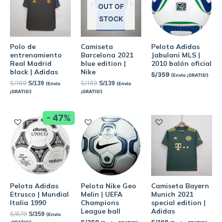
OUT OF
STOCK
Polo de
Camiseta
Pelota Adidas
entrenamiento
Barcelona 2021
Jabulani MLS |
Real Madrid
blue edition |
2010 balón oficial
black | Adidas
Nike
S/
359
(Envío ¡GRATIS!)
S/
169
S/
169
S/
139
S/
139
(Envío
(Envío
¡GRATIS!)
¡GRATIS!)
- 47%
Pelota Adidas
Pelota Nike Geo
Camiseta Bayern
Etrusco | Mundial
Melin | UEFA
Munich 2021
Italia 1990
Champions
special edition |
League ball
Adidas
S/
679
S/
359
(Envío