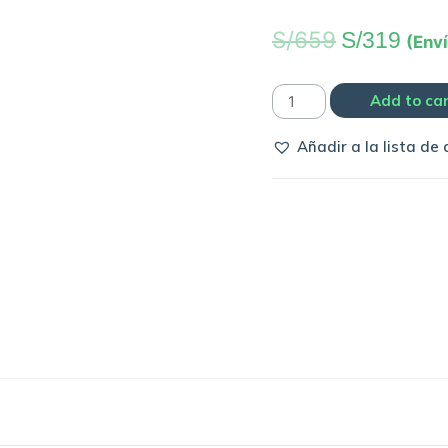
S/
659
S/
319
(Env
Pelota
Add to ca
Nike
Añadir a la lista de
Total
90
Aerow
II
Swift
|
LFP
2006/07
quantity