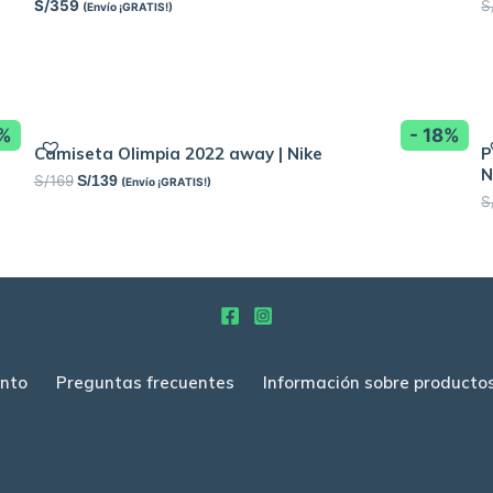
S/
359
S
(Envío ¡GRATIS!)
6%
- 18%
Camiseta Olimpia 2022 away | Nike
P
N
S/
169
S/
139
(Envío ¡GRATIS!)
S
nto
Preguntas frecuentes
Información sobre producto