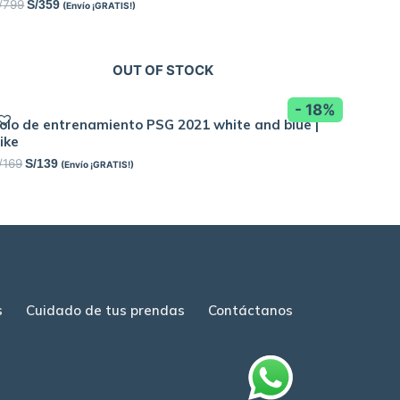
/
799
S/
359
(Envío ¡GRATIS!)
OUT OF STOCK
- 18%
olo de entrenamiento PSG 2021 white and blue |
ike
/
169
S/
139
(Envío ¡GRATIS!)
s
Cuidado de tus prendas
Contáctanos