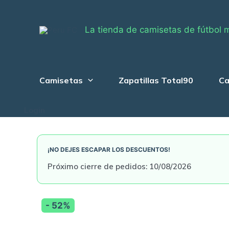
Skip
to
La tienda de camisetas de fútbol 
content
Camisetas
Zapatillas Total90
Ca
Login
¡NO DEJES ESCAPAR LOS DESCUENTOS!
Próximo cierre de pedidos: 10/08/2026
- 52%