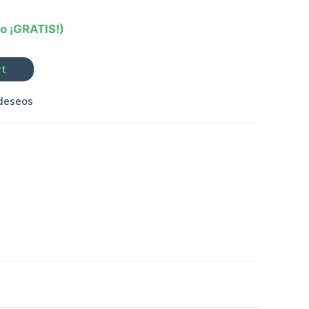
ío ¡GRATIS!)
rt
 deseos