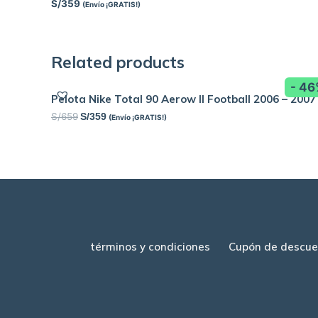
S/
359
(Envío ¡GRATIS!)
Related products
- 4
Pelota Nike Total 90 Aerow II Football 2006 – 2007
S/
659
S/
359
(Envío ¡GRATIS!)
términos y condiciones
Cupón de descue