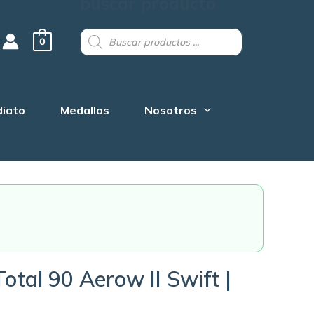
buscar producto
Products
search
0
diato
Medallas
Nosotros
Total 90 Aerow II Swift |