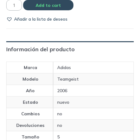
Pelota
Add to cart
Adidas
Añadir a la lista de deseos
Teamgeist
final
|
Mundial
Información del producto
Alemania
2006
Marca
Adidas
quantity
Modelo
Teamgeist
Año
2006
Estado
nuevo
Cambios
no
Devoluciones
no
Tamaño
5