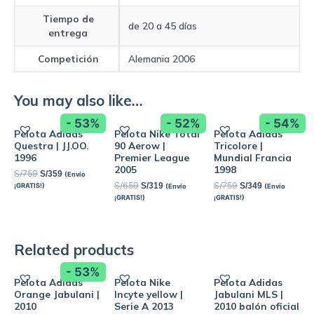
Tiempo de
de 20 a 45 días
entrega
Competición
Alemania 2006
You may also like…
- 53%
- 52%
- 54%
Pelota Adidas
Pelota Nike Total
Pelota Adidas
Questra | JJ.OO.
90 Aerow |
Tricolore |
1996
Premier League
Mundial Francia
2005
1998
S/
759
S/
359
(Envío
S/
659
S/
759
S/
319
S/
349
¡GRATIS!)
(Envío
(Envío
¡GRATIS!)
¡GRATIS!)
Related products
- 53%
Pelota Adidas
Pelota Nike
Pelota Adidas
Orange Jabulani |
Incyte yellow |
Jabulani MLS |
2010
Serie A 2013
2010 balón oficial