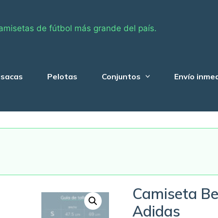
amisetas de fútbol más grande del país.
sacas
Pelotas
Conjuntos
Envío inme
Camiseta Be
Adidas