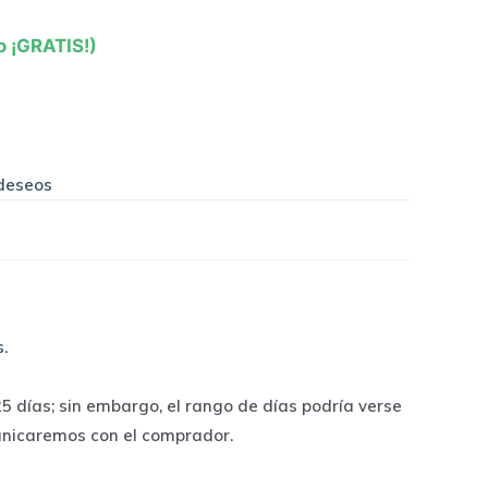
o ¡GRATIS!)
 deseos
s
.
 días; sin embargo, el rango de días podría verse
unicaremos con el comprador.