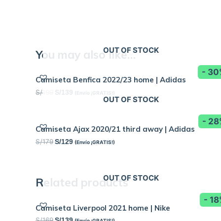
OUT OF STOCK
You may also like…
- 3
Camiseta Benfica 2022/23 home | Adidas
S/
199
S/
139
(Envío ¡GRATIS!)
OUT OF STOCK
- 2
Camiseta Ajax 2020/21 third away | Adidas
S/
179
S/
129
(Envío ¡GRATIS!)
OUT OF STOCK
Related products
- 1
Camiseta Liverpool 2021 home | Nike
S/
169
S/
139
(Envío ¡GRATIS!)