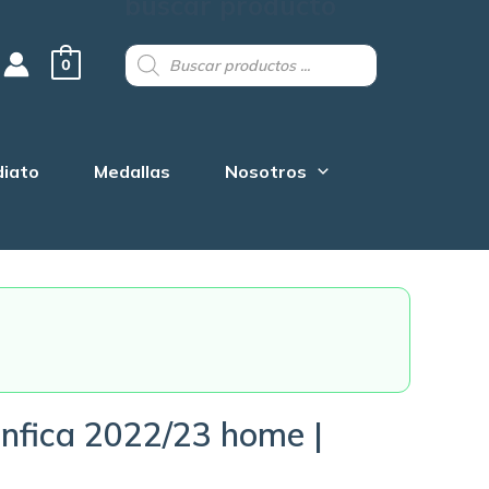
buscar producto
Products
search
0
diato
Medallas
Nosotros
nfica 2022/23 home |