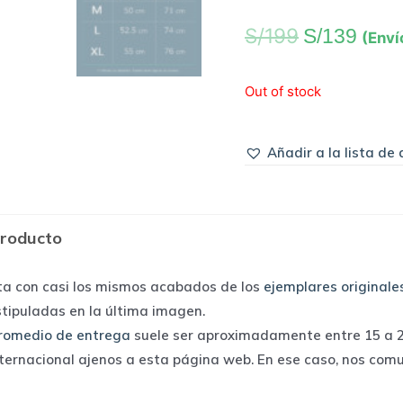
S/
199
S/
139
(Enví
Out of stock
Añadir a la lista de
producto
ta con casi los mismos acabados de los
ejemplares originale
stipuladas en la última imagen.
romedio de entrega
suele ser aproximadamente entre 15 a 25
nternacional ajenos a esta página web. En ese caso, nos com