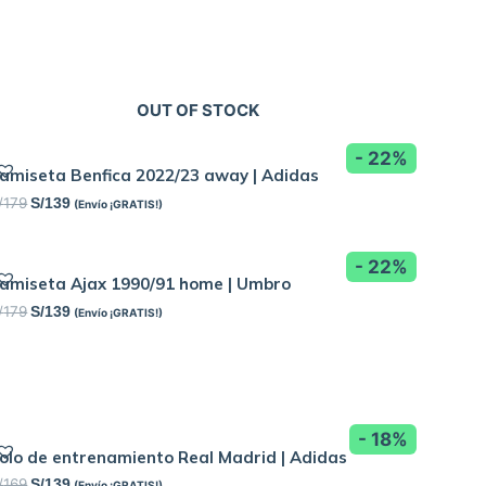
OUT OF STOCK
- 22%
amiseta Benfica 2022/23 away | Adidas
/
179
S/
139
(Envío ¡GRATIS!)
- 22%
amiseta Ajax 1990/91 home | Umbro
/
179
S/
139
(Envío ¡GRATIS!)
- 18%
olo de entrenamiento Real Madrid | Adidas
/
169
S/
139
(Envío ¡GRATIS!)