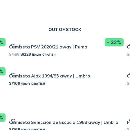
OUT OF STOCK
0%
- 32%
Camiseta PSV 2020/21 away | Puma
C
S/
189
S
S/
129
(Envío ¡GRATIS!)
8%
Camiseta Ajax 1994/95 away | Umbro
C
S/
169
S
(Envío ¡GRATIS!)
8%
Camiseta Selección de Escocia 1988 away | Umbro
P
S/
169
S
(Envío ¡GRATIS!)