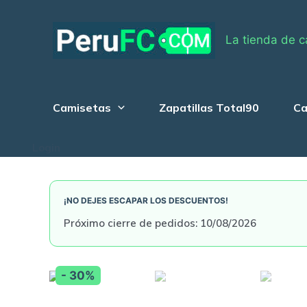
Skip
to
La tienda de c
content
Camisetas
Zapatillas Total90
Ca
Login
¡NO DEJES ESCAPAR LOS DESCUENTOS!
Próximo cierre de pedidos: 10/08/2026
- 30%