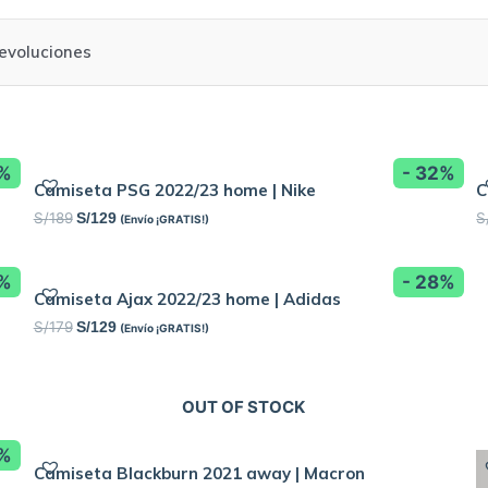
evoluciones
2%
- 32%
Camiseta PSG 2022/23 home | Nike
C
S/
189
S
S/
129
(Envío ¡GRATIS!)
2%
- 28%
Camiseta Ajax 2022/23 home | Adidas
S/
179
S/
129
(Envío ¡GRATIS!)
OUT OF STOCK
8%
Camiseta Blackburn 2021 away | Macron