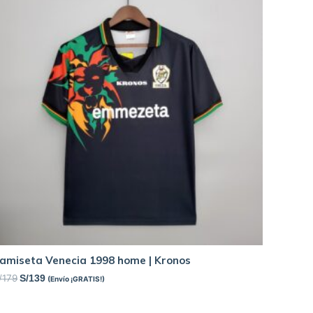
amiseta Venecia 1998 home | Kronos
/
179
S/
139
(Envío ¡GRATIS!)