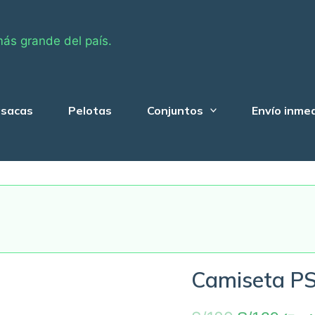
más grande del país.
sacas
Pelotas
Conjuntos
Envío inme
Camiseta P