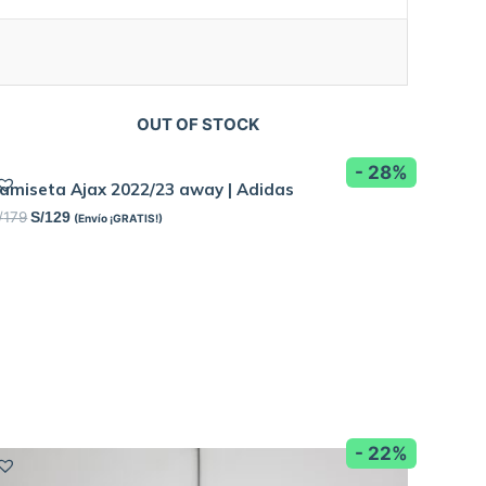
OUT OF STOCK
- 28%
amiseta Ajax 2022/23 away | Adidas
/
179
S/
129
(Envío ¡GRATIS!)
- 22%