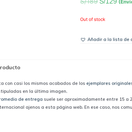
S/
189
S/
129
(Enví
Out of stock
Añadir a la lista de
producto
ta con casi los mismos acabados de los
ejemplares originale
stipuladas en la última imagen.
romedio de entrega
suele ser aproximadamente entre 15 a 25
nternacional ajenos a esta página web. En ese caso, nos com