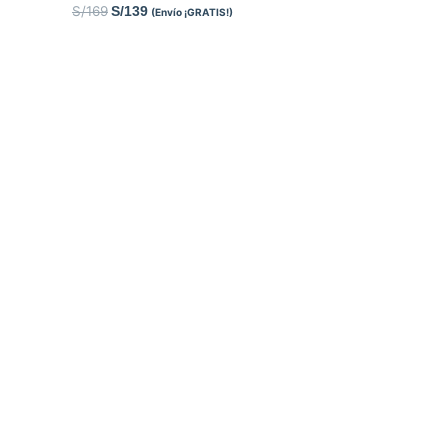
S/
169
S/
139
(Envío ¡GRATIS!)