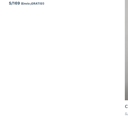
S/
169
(Envío ¡GRATIS!)
C
S