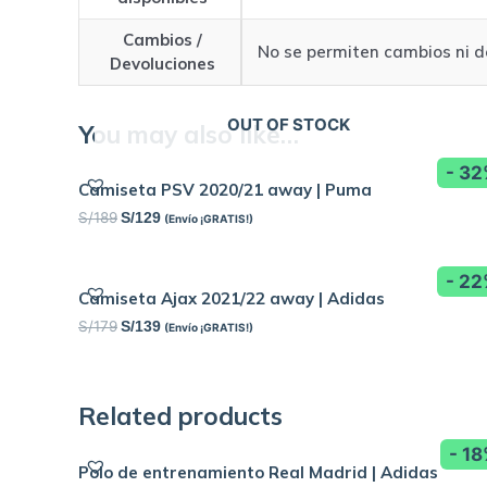
Cambios /
No se permiten cambios ni d
Devoluciones
OUT OF STOCK
You may also like…
- 3
Camiseta PSV 2020/21 away | Puma
S/
189
S/
129
(Envío ¡GRATIS!)
- 2
Camiseta Ajax 2021/22 away | Adidas
S/
179
S/
139
(Envío ¡GRATIS!)
Related products
- 1
Polo de entrenamiento Real Madrid | Adidas