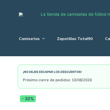
Skip
to
La tienda de camisetas de fútbol 
content
Camisetas
Zapatillas Total90
Ca
Login
¡NO DEJES ESCAPAR LOS DESCUENTOS!
Próximo cierre de pedidos: 10/08/2026
- 32%