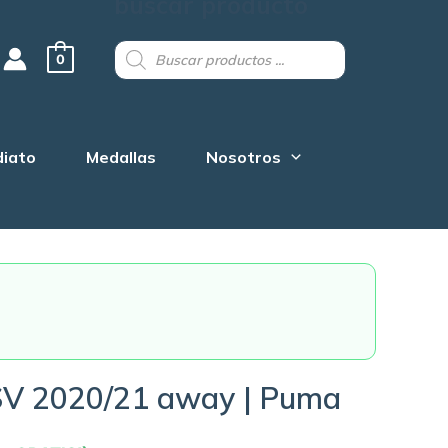
buscar producto
Products
search
0
diato
Medallas
Nosotros
SV 2020/21 away | Puma