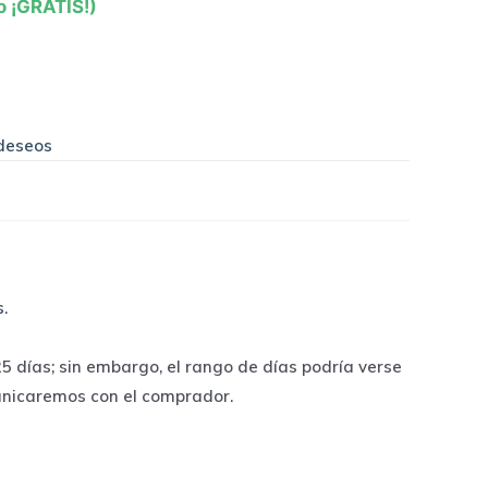
o ¡GRATIS!)
 deseos
s
.
 días; sin embargo, el rango de días podría verse
unicaremos con el comprador.