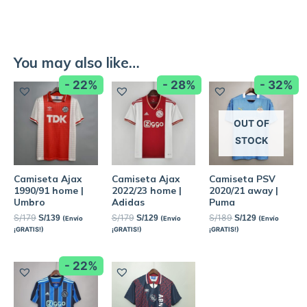
You may also like…
- 22%
- 28%
- 32%
OUT OF
STOCK
Camiseta Ajax
Camiseta Ajax
Camiseta PSV
1990/91 home |
2022/23 home |
2020/21 away |
Umbro
Adidas
Puma
S/
179
S/
179
S/
189
S/
139
S/
129
S/
129
(Envío
(Envío
(Envío
¡GRATIS!)
¡GRATIS!)
¡GRATIS!)
- 22%