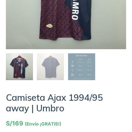
Camiseta Ajax 1994/95
away | Umbro
S/
169
(Envío ¡GRATIS!)