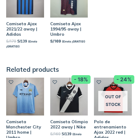
Camiseta Ajax
Camiseta Ajax
2021/22 away |
1994/95 away |
Adidas
Umbro
S/
179
S/
169
S/
139
(Envío
(Envío ¡GRATIS!)
¡GRATIS!)
Related products
- 18%
- 24%
OUT OF
STOCK
Camiseta
Camiseta Olimpia
Polo de
Manchester City
2022 away | Nike
entrenamiento
2011 home |
Ajax 2022 red |
S/
169
S/
139
(Envío
Umbro
Adidas