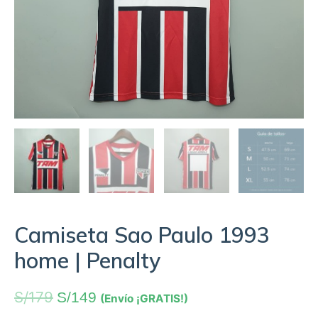
Camiseta Sao Paulo 1993
home | Penalty
S/
179
S/
149
(Envío ¡GRATIS!)