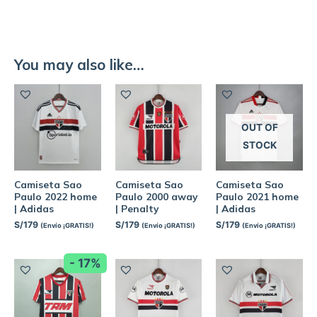
You may also like…
OUT OF
STOCK
Camiseta Sao
Camiseta Sao
Camiseta Sao
Paulo 2022 home
Paulo 2000 away
Paulo 2021 home
| Adidas
| Penalty
| Adidas
S/
179
S/
179
S/
179
(Envío ¡GRATIS!)
(Envío ¡GRATIS!)
(Envío ¡GRATIS!)
- 17%