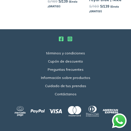
S/
169
S/
139
(Envío
S/
169
S/
139
¡GRATIS!)
(Envío
¡GRATIS!)
términos y condiciones
Cupón de descuento
Preguntas frecuentes
Información sobre productos
Cuidado de tus prendas
Contáctanos