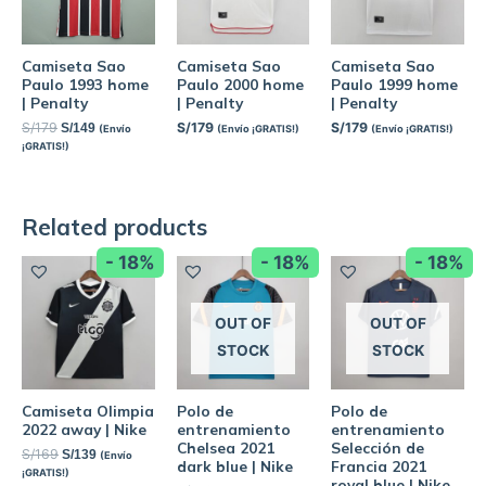
Camiseta Sao
Camiseta Sao
Camiseta Sao
Paulo 1993 home
Paulo 2000 home
Paulo 1999 home
| Penalty
| Penalty
| Penalty
S/
179
S/
179
S/
179
S/
149
(Envío
(Envío ¡GRATIS!)
(Envío ¡GRATIS!)
¡GRATIS!)
Related products
- 18%
- 18%
- 18%
OUT OF
OUT OF
STOCK
STOCK
Camiseta Olimpia
Polo de
Polo de
2022 away | Nike
entrenamiento
entrenamiento
Chelsea 2021
Selección de
S/
169
S/
139
(Envío
dark blue | Nike
Francia 2021
¡GRATIS!)
royal blue | Nike