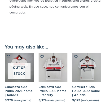
eventuales motivos de logística internacional ajenos a esta
página web. En ese caso, nos comunicaremos con el
comprador.
You may also like…
OUT OF
STOCK
Camiseta Sao
Camiseta Sao
Camiseta Sao
Paulo 2021 home
Paulo 1999 home
Paulo 2022 home
| Adidas
| Penalty
| Adidas
S/
179
S/
179
S/
179
(Envío ¡GRATIS!)
(Envío ¡GRATIS!)
(Envío ¡GRATIS!)