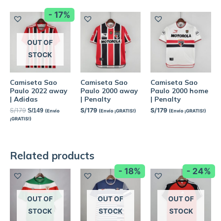
- 17%
OUT OF
STOCK
Camiseta Sao
Camiseta Sao
Camiseta Sao
Paulo 2022 away
Paulo 2000 away
Paulo 2000 home
| Adidas
| Penalty
| Penalty
S/
179
S/
179
S/
179
S/
149
(Envío
(Envío ¡GRATIS!)
(Envío ¡GRATIS!)
¡GRATIS!)
Related products
- 18%
- 24%
OUT OF
OUT OF
OUT OF
STOCK
STOCK
STOCK