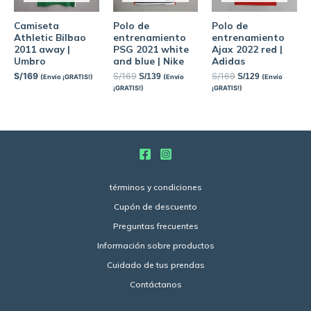
Camiseta
Polo de
Polo de
Athletic Bilbao
entrenamiento
entrenamiento
2011 away |
PSG 2021 white
Ajax 2022 red |
Umbro
and blue | Nike
Adidas
S/
169
S/
169
S/
169
S/
139
S/
129
(Envío ¡GRATIS!)
(Envío
(Envío
¡GRATIS!)
¡GRATIS!)
términos y condiciones
Cupón de descuento
Preguntas frecuentes
Información sobre productos
Cuidado de tus prendas
Contáctanos