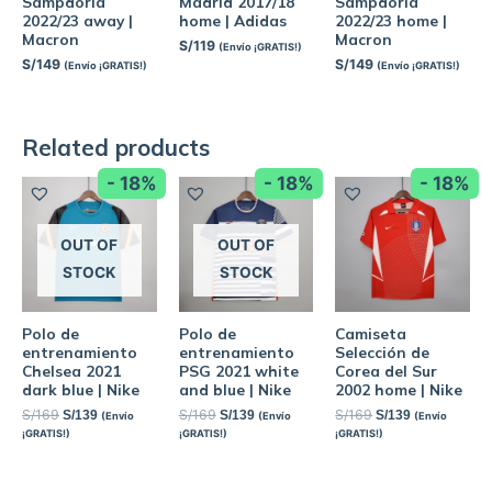
Sampdoria
Madrid 2017/18
Sampdoria
2022/23 away |
home | Adidas
2022/23 home |
Macron
Macron
S/
119
(Envío ¡GRATIS!)
S/
149
S/
149
(Envío ¡GRATIS!)
(Envío ¡GRATIS!)
Related products
- 18%
- 18%
- 18%
OUT OF
OUT OF
STOCK
STOCK
Polo de
Polo de
Camiseta
entrenamiento
entrenamiento
Selección de
Chelsea 2021
PSG 2021 white
Corea del Sur
dark blue | Nike
and blue | Nike
2002 home | Nike
S/
169
S/
169
S/
169
S/
139
S/
139
S/
139
(Envío
(Envío
(Envío
¡GRATIS!)
¡GRATIS!)
¡GRATIS!)