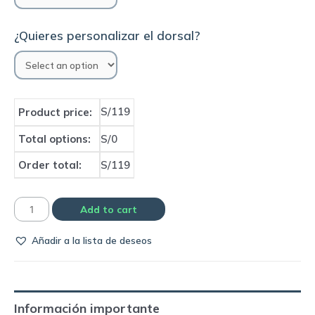
¿Quieres personalizar el dorsal?
S/119
Product price:
Total options:
S/0
Order total:
S/119
Camiseta
Add to cart
Real
Añadir a la lista de deseos
Madrid
2017/18
home
|
Información importante
Adidas