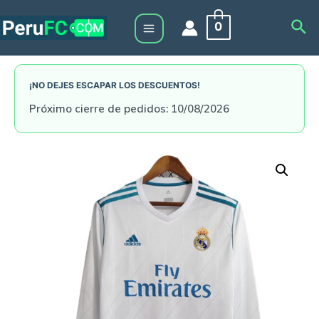
Skip
Sea
0
to
Main
content
Menu
¡NO DEJES ESCAPAR LOS DESCUENTOS!
Próximo cierre de pedidos: 10/08/2026