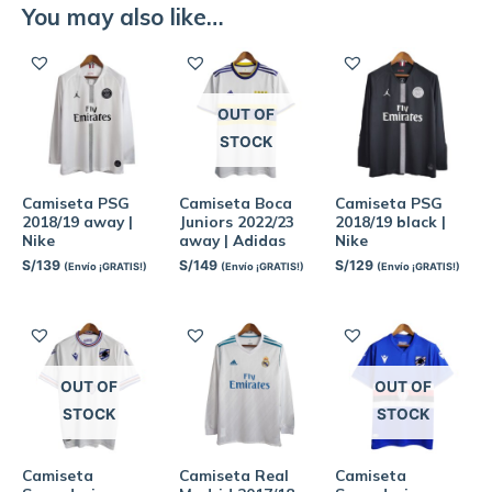
You may also like…
OUT OF
STOCK
Camiseta PSG
Camiseta Boca
Camiseta PSG
2018/19 away |
Juniors 2022/23
2018/19 black |
Nike
away | Adidas
Nike
S/
139
S/
149
S/
129
(Envío ¡GRATIS!)
(Envío ¡GRATIS!)
(Envío ¡GRATIS!)
OUT OF
OUT OF
STOCK
STOCK
Camiseta
Camiseta Real
Camiseta