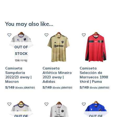
You may also like…
OUT OF
STOCK
Camiseta
Camiseta
Camiseta
Sampdoria
Atlético Mineiro
Selección de
2022/23 away |
2023 away |
Marruecos 1998
Macron
Adidas
third | Puma
S/
149
S/
149
S/
149
(Envío ¡GRATIS!)
(Envío ¡GRATIS!)
(Envío ¡GRATIS!)
OUT OF
OUT OF