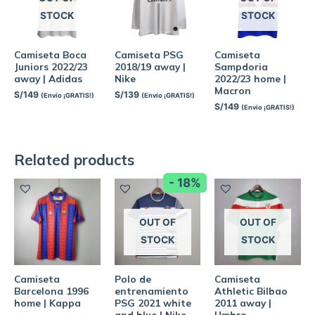
STOCK
STOCK
Camiseta Boca
Camiseta PSG
Camiseta
Juniors 2022/23
2018/19 away |
Sampdoria
away | Adidas
Nike
2022/23 home |
Macron
S/
149
S/
139
(Envío ¡GRATIS!)
(Envío ¡GRATIS!)
S/
149
(Envío ¡GRATIS!)
Related products
- 18%
OUT OF
OUT OF
STOCK
STOCK
Camiseta
Polo de
Camiseta
Barcelona 1996
entrenamiento
Athletic Bilbao
home | Kappa
PSG 2021 white
2011 away |
and blue | Nike
Umbro