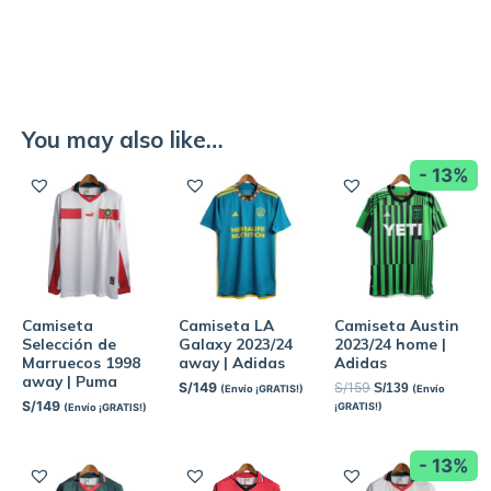
You may also like…
- 13%
Camiseta
Camiseta LA
Camiseta Austin
Selección de
Galaxy 2023/24
2023/24 home |
Marruecos 1998
away | Adidas
Adidas
away | Puma
S/
149
S/
159
S/
139
(Envío ¡GRATIS!)
(Envío
S/
149
¡GRATIS!)
(Envío ¡GRATIS!)
- 13%