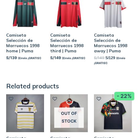
Camiseta
Camiseta
Camiseta
Selección de
Selección de
Selección de
Marruecos 1998
Marruecos 1998
Marruecos 1998
home | Puma
third | Puma
away | Puma
S/
139
S/
149
S/
149
S/
129
(Envío ¡GRATIS!)
(Envío ¡GRATIS!)
(Envío
¡GRATIS!)
Related products
- 22%
OUT OF
STOCK