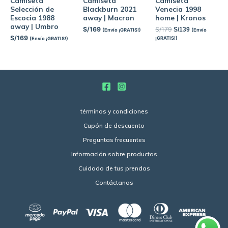
Camiseta
Camiseta
Camiseta
Selección de
Blackburn 2021
Venecia 1998
Escocia 1988
away | Macron
home | Kronos
away | Umbro
S/
169
S/
179
S/
139
(Envío ¡GRATIS!)
(Envío
S/
169
¡GRATIS!)
(Envío ¡GRATIS!)
términos y condiciones
Cupón de descuento
Preguntas frecuentes
Información sobre productos
Cuidado de tus prendas
Contáctanos