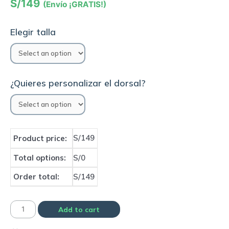
S/
149
(Envío ¡GRATIS!)
Elegir talla
¿Quieres personalizar el dorsal?
S/149
Product price:
Total options:
S/0
Order total:
S/149
Camiseta
Add to cart
Selección