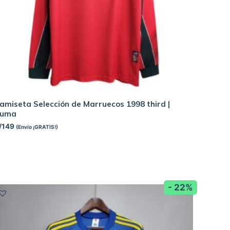
amiseta Selección de Marruecos 1998 third |
Puma
/
149
(Envío ¡GRATIS!)
- 22%