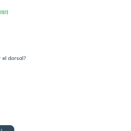
IS!)
 el dorsal?
rt