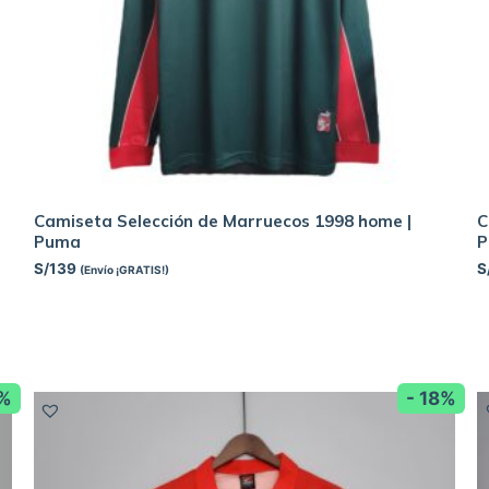
Camiseta Selección de Marruecos 1998 home |
C
Puma
S/
139
S
(Envío ¡GRATIS!)
8%
- 18%