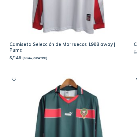
Camiseta Selección de Marruecos 1998 away |
C
Puma
S
S/
149
(Envío ¡GRATIS!)