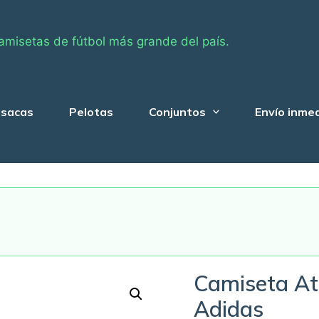
amisetas de fútbol más grande del país.
sacas
Pelotas
Conjuntos
Envío inme
Camiseta At
Adidas