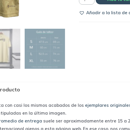
Atlético
Añadir a la lista de
Mineiro
2023
away
|
Adidas
quantity
producto
ta con casi los mismos acabados de los
ejemplares originale
stipuladas en la última imagen.
romedio de entrega
suele ser aproximadamente entre 15 a 25
nternacional ajenos a esta página web. En ese caso, nos com