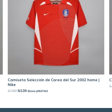
Camiseta Selección de Corea del Sur 2002 home |
C
Nike
S
S/
169
S/
139
(Envío ¡GRATIS!)