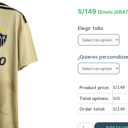
S/
149
(Envío ¡GRAT
Elegir talla
¿Quieres personalizar
S/149
Product price:
Total options:
S/0
Order total:
S/149
Camiseta
Add to ca