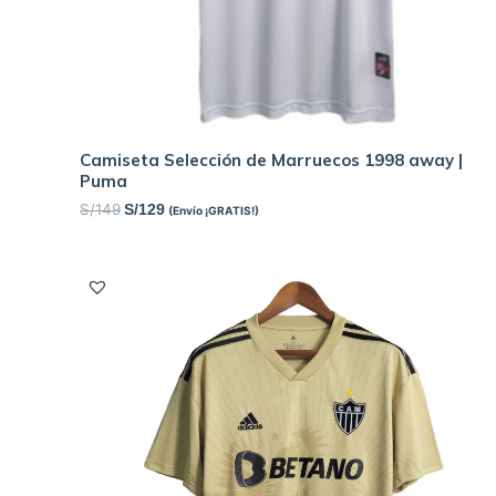
Camiseta Selección de Marruecos 1998 away |
Puma
S/
149
S/
129
(Envío ¡GRATIS!)