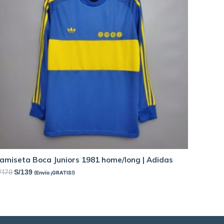
amiseta Boca Juniors 1981 home/long | Adidas
/
179
S/
139
(Envío ¡GRATIS!)