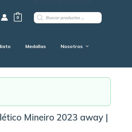
buscar producto
Products
search
0
diato
Medallas
Nosotros
lético Mineiro 2023 away |