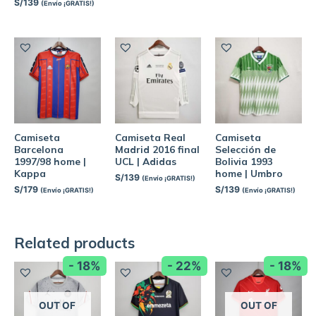
S/
139
(Envío ¡GRATIS!)
Camiseta
Camiseta Real
Camiseta
Barcelona
Madrid 2016 final
Selección de
1997/98 home |
UCL | Adidas
Bolivia 1993
Kappa
home | Umbro
S/
139
(Envío ¡GRATIS!)
S/
179
S/
139
(Envío ¡GRATIS!)
(Envío ¡GRATIS!)
Related products
- 18%
- 22%
- 18%
OUT OF
OUT OF