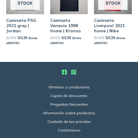
STOCK
STOCK
Camiseta PSG
Camiseta
Camiseta
2021 grey |
Venecia 1998
Liverpool 2021
Jordan
home | Kronos
home | Nike
S/
169
S/
179
S/
169
S/
139
S/
139
S/
139
(Envío
(Envío
(Envío
¡GRATIS!)
¡GRATIS!)
¡GRATIS!)
términos y condiciones
Cupón de descuento
Preguntas frecuentes
Información sobre productos
Cuidado de tus prendas
Contáctanos