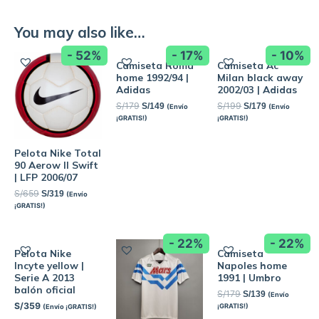
You may also like…
- 52%
- 17%
- 10%
Camiseta Roma
Camiseta Ac
home 1992/94 |
Milan black away
Adidas
2002/03 | Adidas
S/
179
S/
199
S/
149
S/
179
(Envío
(Envío
¡GRATIS!)
¡GRATIS!)
Pelota Nike Total
90 Aerow II Swift
| LFP 2006/07
S/
659
S/
319
(Envío
¡GRATIS!)
- 22%
- 22%
Pelota Nike
Camiseta
Incyte yellow |
Napoles home
Serie A 2013
1991 | Umbro
balón oficial
S/
179
S/
139
(Envío
S/
359
¡GRATIS!)
(Envío ¡GRATIS!)