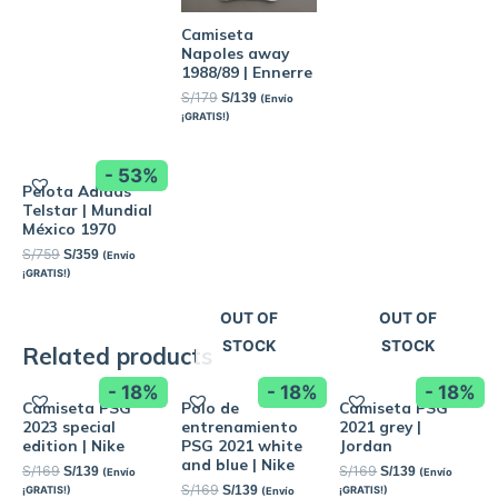
Camiseta
Napoles away
1988/89 | Ennerre
S/
179
S/
139
(Envío
¡GRATIS!)
- 53%
Pelota Adidas
Telstar | Mundial
México 1970
S/
759
S/
359
(Envío
¡GRATIS!)
OUT OF
OUT OF
STOCK
STOCK
Related products
- 18%
- 18%
- 18%
Camiseta PSG
Polo de
Camiseta PSG
2023 special
entrenamiento
2021 grey |
edition | Nike
PSG 2021 white
Jordan
and blue | Nike
S/
169
S/
169
S/
139
S/
139
(Envío
(Envío
S/
169
S/
139
¡GRATIS!)
¡GRATIS!)
(Envío