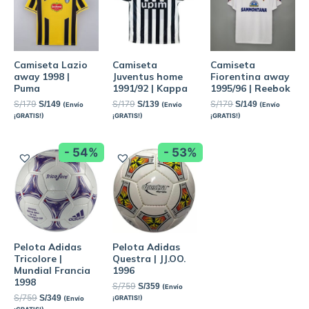
Camiseta Lazio
Camiseta
Camiseta
away 1998 |
Juventus home
Fiorentina away
Puma
1991/92 | Kappa
1995/96 | Reebok
S/
179
S/
179
S/
179
S/
149
S/
139
S/
149
(Envío
(Envío
(Envío
¡GRATIS!)
¡GRATIS!)
¡GRATIS!)
- 54%
- 53%
Pelota Adidas
Pelota Adidas
Tricolore |
Questra | JJ.OO.
Mundial Francia
1996
1998
S/
759
S/
359
(Envío
S/
759
S/
349
¡GRATIS!)
(Envío