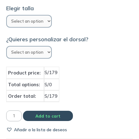
Elegir talla
¿Quieres personalizar el dorsal?
S/179
Product price:
Total options:
S/0
Order total:
S/179
Camiseta
Add to cart
Ac
Añadir a la lista de deseos
Milan
black