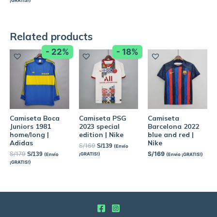
¡GRATIS!)
Related products
- 22%
- 18%
Camiseta Boca
Camiseta PSG
Camiseta
Juniors 1981
2023 special
Barcelona 2022
home/long |
edition | Nike
blue and red |
Adidas
Nike
S/
169
S/
139
(Envío
S/
179
S/
169
S/
139
¡GRATIS!)
(Envío
(Envío ¡GRATIS!)
¡GRATIS!)