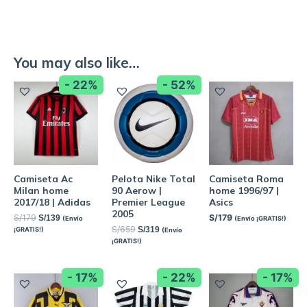
You may also like…
- 22%
- 52%
Camiseta Ac
Pelota Nike Total
Camiseta Roma
Milan home
90 Aerow |
home 1996/97 |
2017/18 | Adidas
Premier League
Asics
2005
S/
179
S/
179
S/
139
(Envío
(Envío ¡GRATIS!)
S/
659
S/
319
¡GRATIS!)
(Envío
¡GRATIS!)
- 17%
- 22%
- 17%