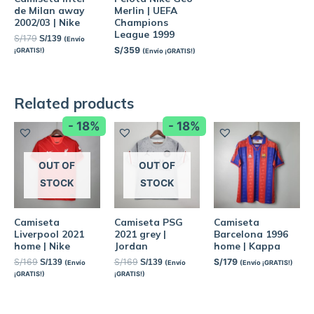
de Milan away
Merlin | UEFA
2002/03 | Nike
Champions
League 1999
S/
179
S/
139
(Envío
S/
359
¡GRATIS!)
(Envío ¡GRATIS!)
Related products
- 18%
- 18%
OUT OF
OUT OF
STOCK
STOCK
Camiseta
Camiseta PSG
Camiseta
Liverpool 2021
2021 grey |
Barcelona 1996
home | Nike
Jordan
home | Kappa
S/
169
S/
169
S/
179
S/
139
S/
139
(Envío
(Envío
(Envío ¡GRATIS!)
¡GRATIS!)
¡GRATIS!)