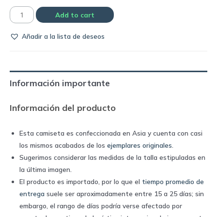
Camiseta
Add to cart
Roma
Añadir a la lista de deseos
home
1992/94
|
Adidas
Información importante
quantity
Información del producto
Esta camiseta es confeccionada en Asia y cuenta con casi
los mismos acabados de los
ejemplares originales
.
Sugerimos considerar las medidas de la talla estipuladas en
la última imagen.
El producto es importado, por lo que el
tiempo promedio de
entrega
suele ser aproximadamente entre 15 a 25 días; sin
embargo, el rango de días podría verse afectado por