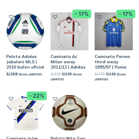
- 17%
- 17%
Pelota Adidas
Camiseta Ac
Camiseta Parma
Jabulani MLS |
Milan away
third away
2010 balón oficial
2011/12 | Adidas
1995/97 | Puma
S/
359
S/
179
S/
179
S/
149
S/
149
(Envío ¡GRATIS!)
(Envío
(Envío
¡GRATIS!)
¡GRATIS!)
- 22%
Camiseta Inter
Pelota Nike Geo