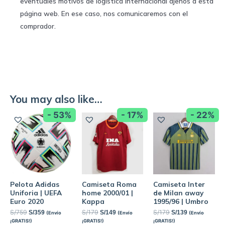
eventuales motivos de logística internacional ajenos a esta
página web. En ese caso, nos comunicaremos con el
comprador.
You may also like…
- 53%
- 17%
- 22%
Pelota Adidas
Camiseta Roma
Camiseta Inter
Uniforia | UEFA
home 2000/01 |
de Milan away
Euro 2020
Kappa
1995/96 | Umbro
S/
759
S/
179
S/
179
S/
359
S/
149
S/
139
(Envío
(Envío
(Envío
¡GRATIS!)
¡GRATIS!)
¡GRATIS!)