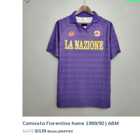
Camiseta Fiorentina home 1989/90 | ABM
S/
179
S/
139
(Envío ¡GRATIS!)