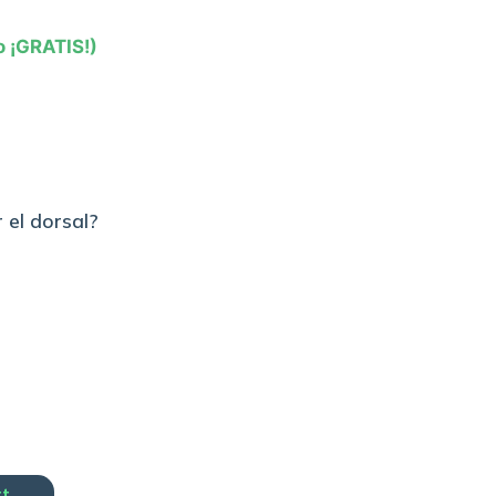
o ¡GRATIS!)
 el dorsal?
rt