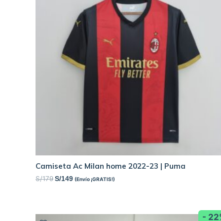
Camiseta Ac Milan home 2022-23 | Puma
S/
179
S/
149
(Envío ¡GRATIS!)
- 2