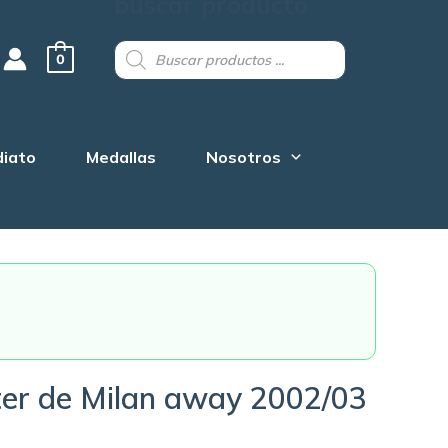
buscar producto
Products
search
0
diato
Medallas
Nosotros
ter de Milan away 2002/03