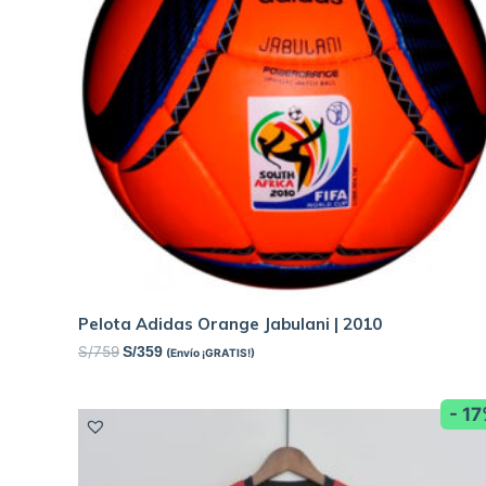
Pelota Adidas Orange Jabulani | 2010
S/
759
S/
359
(Envío ¡GRATIS!)
- 1