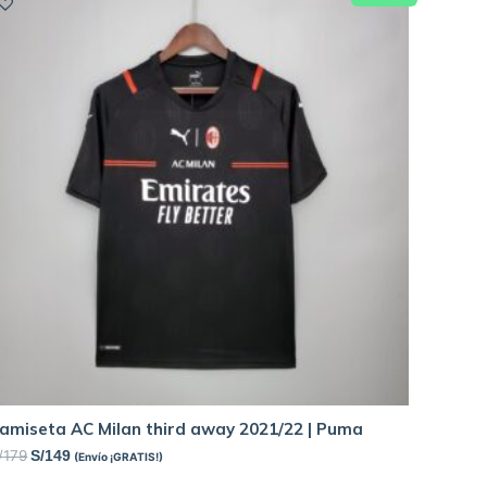
amiseta AC Milan third away 2021/22 | Puma
/
179
S/
149
(Envío ¡GRATIS!)