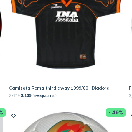
Camiseta Roma third away 1999/00 | Diadora
P
S/
179
S
S/
139
(Envío ¡GRATIS!)
7%
- 49%