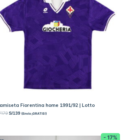
amiseta Fiorentina home 1991/92 | Lotto
/
179
S/
139
(Envío ¡GRATIS!)
- 17%