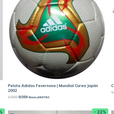
Pelota Adidas Fevernova | Mundial Corea Japón
C
2002
S
S/
699
S/
359
(Envío ¡GRATIS!)
2%
- 22%