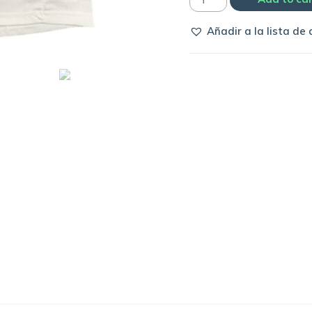
Inter
Añadir a la lista de
de
Milan
away
2002/03
|
Nike
quantity