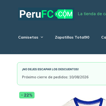
Skip
to
La tienda de c
content
Camisetas
Zapatillas Total90
Ca
Login
¡NO DEJES ESCAPAR LOS DESCUENTOS!
Próximo cierre de pedidos: 10/08/2026
- 22%