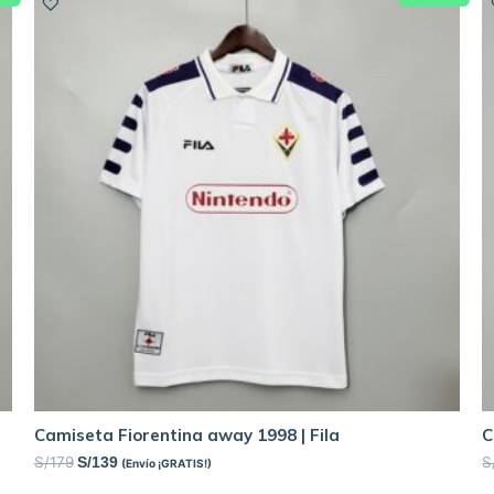
Camiseta Fiorentina away 1998 | Fila
C
S/
179
S
S/
139
(Envío ¡GRATIS!)