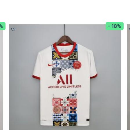
2%
- 18%