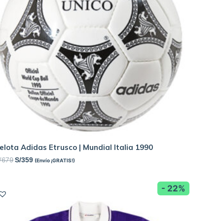
elota Adidas Etrusco | Mundial Italia 1990
/
679
S/
359
(Envío ¡GRATIS!)
- 22%