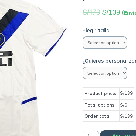
S/
179
S/
139
(Enví
Elegir talla
¿Quieres personalizar
S/139
Product price:
Total options:
S/0
Order total:
S/139
Camiseta
Add to ca