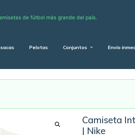
amisetas de fútbol más grande del país.
sacas
Pelotas
Conjuntos
Envío inme
Camiseta In
| Nike