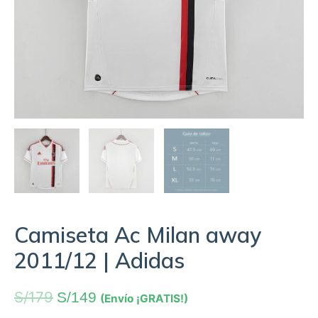
Camiseta Ac Milan away
2011/12 | Adidas
S/
179
S/
149
(Envío ¡GRATIS!)