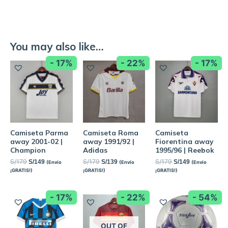
You may also like…
- 17%
- 22%
- 17%
Camiseta Parma
Camiseta Roma
Camiseta
away 2001-02 |
away 1991/92 |
Fiorentina away
Champion
Adidas
1995/96 | Reebok
S/
179
S/
179
S/
179
S/
149
S/
139
S/
149
(Envío
(Envío
(Envío
¡GRATIS!)
¡GRATIS!)
¡GRATIS!)
- 17%
- 22%
- 54%
OUT OF