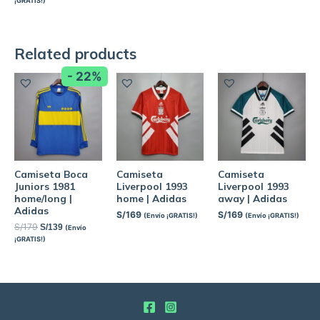
¡GRATIS!)
Related products
- 22%
Camiseta Boca
Camiseta
Camiseta
Juniors 1981
Liverpool 1993
Liverpool 1993
home/long |
home | Adidas
away | Adidas
Adidas
S/
169
S/
169
(Envío ¡GRATIS!)
(Envío ¡GRATIS!)
S/
179
S/
139
(Envío
¡GRATIS!)