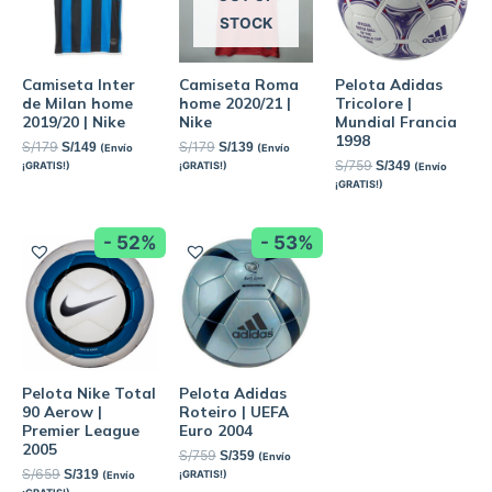
STOCK
Camiseta Inter
Camiseta Roma
Pelota Adidas
de Milan home
home 2020/21 |
Tricolore |
2019/20 | Nike
Nike
Mundial Francia
1998
S/
179
S/
179
S/
149
S/
139
(Envío
(Envío
S/
759
S/
349
¡GRATIS!)
¡GRATIS!)
(Envío
¡GRATIS!)
- 52%
- 53%
Pelota Nike Total
Pelota Adidas
90 Aerow |
Roteiro | UEFA
Premier League
Euro 2004
2005
S/
759
S/
359
(Envío
S/
659
S/
319
¡GRATIS!)
(Envío