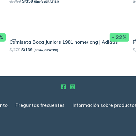
S/
799
S
S/
359
(Envío ¡GRATIS!)
8%
- 22%
|
Camiseta Boca Juniors 1981 home/long | Adidas
P
S/
179
S
S/
139
(Envío ¡GRATIS!)
nto
Preguntas frecuentes
Información sobre producto