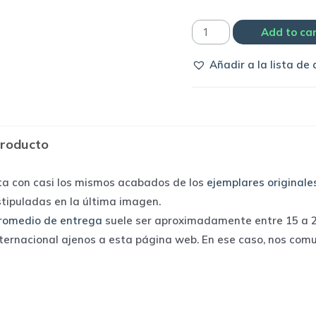
Camiseta
Add to ca
Fiorentina
Añadir a la lista de
1992
home
|
Lotto
producto
quantity
ta con casi los mismos acabados de los
ejemplares originale
stipuladas en la última imagen.
romedio de entrega
suele ser aproximadamente entre 15 a 25
nternacional ajenos a esta página web. En ese caso, nos com