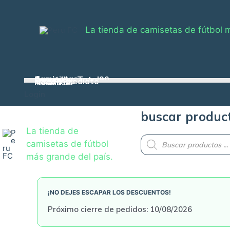
Skip
to
La tienda de camisetas de fútbol 
content
Camisetas
Zapatillas Total90
Casacas
Pelotas
Conjuntos
Envío inmediato
Medallas
Nosotros
Login
buscar produc
La tienda de
Products
camisetas de fútbol
search
más grande del país.
¡NO DEJES ESCAPAR LOS DESCUENTOS!
Próximo cierre de pedidos: 10/08/2026