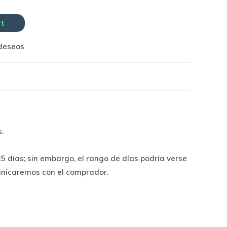
rt
 deseos
s
.
 días; sin embargo, el rango de días podría verse
unicaremos con el comprador.