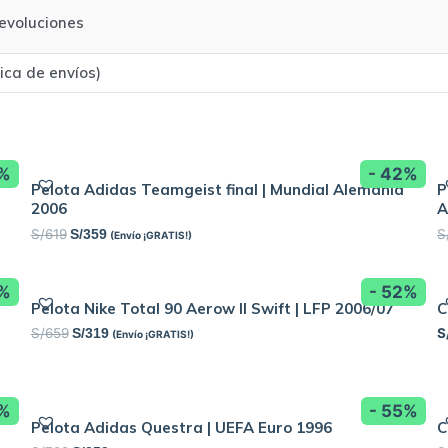
evoluciones
tica de envíos)
8%
- 42%
Pelota Adidas Teamgeist final | Mundial Alemania
P
2006
A
S/
619
S
S/
359
(Envío ¡GRATIS!)
8%
- 52%
Pelota Nike Total 90 Aerow II Swift | LFP 2006/07
C
S/
659
S
S/
319
(Envío ¡GRATIS!)
2%
- 55%
Pelota Adidas Questra | UEFA Euro 1996
C