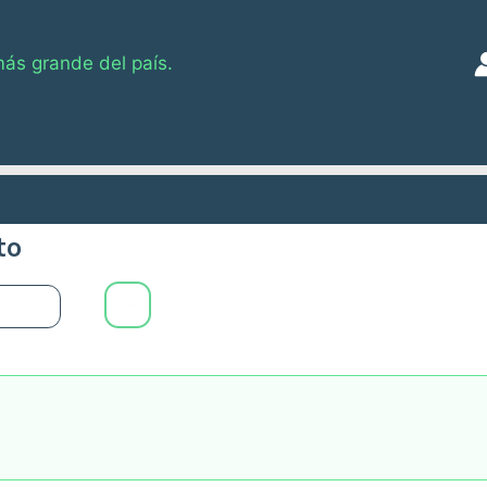
más grande del país.
to
0
Main
Menu