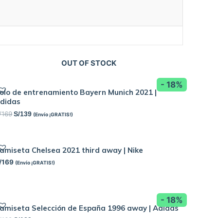
OUT OF STOCK
- 18%
olo de entrenamiento Bayern Munich 2021 |
didas
/
169
S/
139
(Envío ¡GRATIS!)
amiseta Chelsea 2021 third away | Nike
/
169
(Envío ¡GRATIS!)
- 18%
amiseta Selección de España 1996 away | Adidas