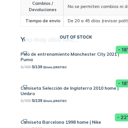
Cambios /
No se permiten cambios ni d
Devoluciones
Tiempo de envío
De 20 a 45 días (revisar polí
OUT OF STOCK
You may also like…
- 1
Polo de entrenamiento Manchester City 2021 |
Puma
S/
169
S/
139
(Envío ¡GRATIS!)
- 1
Camiseta Selección de Inglaterra 2010 home |
Umbro
S/
169
S/
139
(Envío ¡GRATIS!)
- 2
Camiseta Barcelona 1998 home | Nike