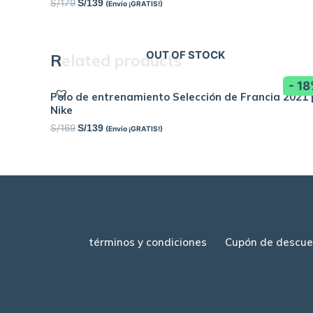
S/
179
S/
139
(Envío ¡GRATIS!)
OUT OF STOCK
Related products
- 1
Polo de entrenamiento Selección de Francia 2021 
Nike
S/
169
S/
139
(Envío ¡GRATIS!)
términos y condiciones
Cupón de descue