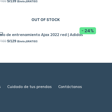
/
169
S/
139
(Envío ¡GRATIS!)
OUT OF STOCK
- 24%
olo de entrenamiento Ajax 2022 red | Adidas
/
169
S/
129
(Envío ¡GRATIS!)
s
Cuidado de tus prendas
Contáctanos