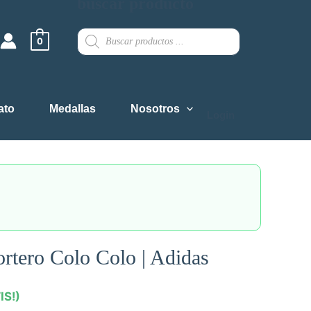
buscar producto
Products
search
0
ato
Medallas
Nosotros
Login
rtero Colo Colo | Adidas
IS!)