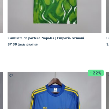
Camiseta de portero Napoles | Emporio Armani
C
S/
139
S
(Envío ¡GRATIS!)
- 22%