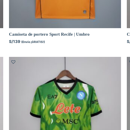
Camiseta de portero Sport Recife | Umbro
C
S/
139
S
(Envío ¡GRATIS!)