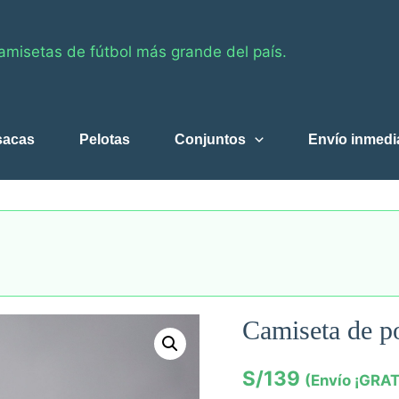
amisetas de fútbol más grande del país.
sacas
Pelotas
Conjuntos
Envío inmedi
Camiseta de po
S/
139
(Envío ¡GRAT