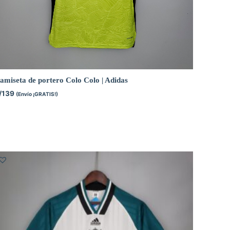
amiseta de portero Colo Colo | Adidas
/
139
(Envío ¡GRATIS!)