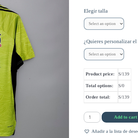
Elegir talla
¿Quieres personalizar el
Product price:
S/139
Total options:
S/0
Order total:
S/139
Camiseta
Add to cart
de
Añadir a la lista de dese
portero