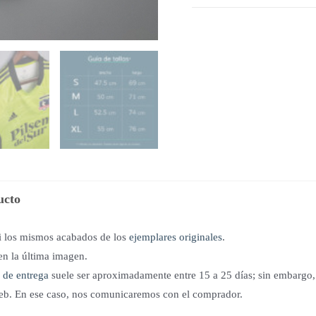
Colo
Colo
|
Adidas
quantity
ucto
si los mismos acabados de los
ejemplares originales
.
en la última imagen.
 de entrega
suele ser aproximadamente entre 15 a 25 días; sin embargo, 
 web. En ese caso, nos comunicaremos con el comprador.