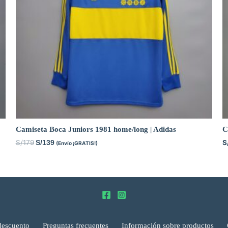
Camiseta Boca Juniors 1981 home/long | Adidas
C
S/
179
S
S/
139
(Envío ¡GRATIS!)
descuento
Preguntas frecuentes
Información sobre productos