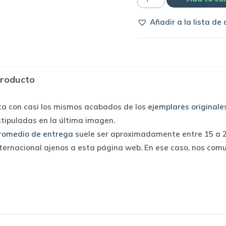
de
Añadir a la lista de
portero
Internacional
|
Adidas
producto
quantity
ta con casi los mismos acabados de los
ejemplares originale
stipuladas en la última imagen.
romedio de entrega
suele ser aproximadamente entre 15 a 25
nternacional ajenos a esta página web. En ese caso, nos com