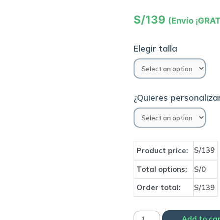
S/
139
(Envío ¡GRAT
Elegir talla
¿Quieres personalizar
S/139
Product price:
Total options:
S/0
Order total:
S/139
Camiseta
Add to ca