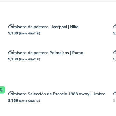
Camiseta de portero Liverpool | Nike
C
S/
139
S
(Envío ¡GRATIS!)
Camiseta de portero Palmeiras | Puma
C
S/
139
S
(Envío ¡GRATIS!)
8%
Camiseta Selección de Escocia 1988 away | Umbro
C
S/
169
S
(Envío ¡GRATIS!)