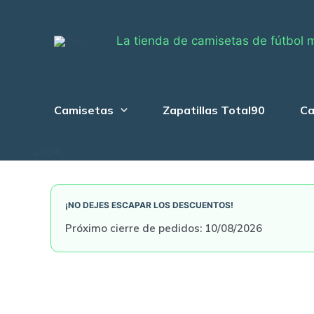
Skip
to
La tienda de camisetas de fútbol 
content
Camisetas
Zapatillas Total90
Ca
Login
¡NO DEJES ESCAPAR LOS DESCUENTOS!
Próximo cierre de pedidos: 10/08/2026