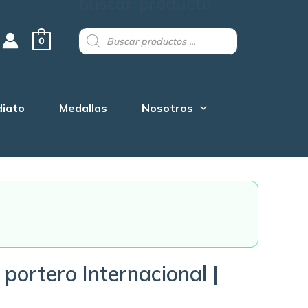
buscar producto
Products
search
0
diato
Medallas
Nosotros
portero Internacional |