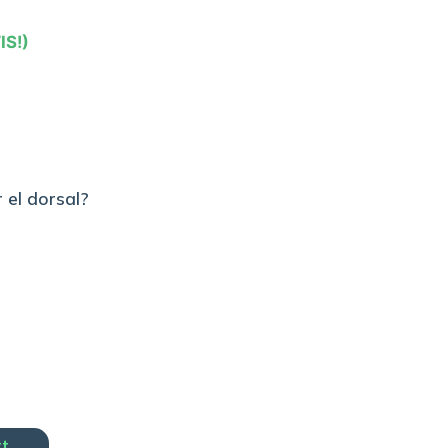
IS!)
 el dorsal?
rt