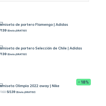
amiseta de portero Flamengo | Adidas
/
139
(Envío ¡GRATIS!)
amiseta de portero Selección de Chile | Adidas
/
139
(Envío ¡GRATIS!)
- 18%
amiseta Olimpia 2022 away | Nike
/
169
S/
139
(Envío ¡GRATIS!)