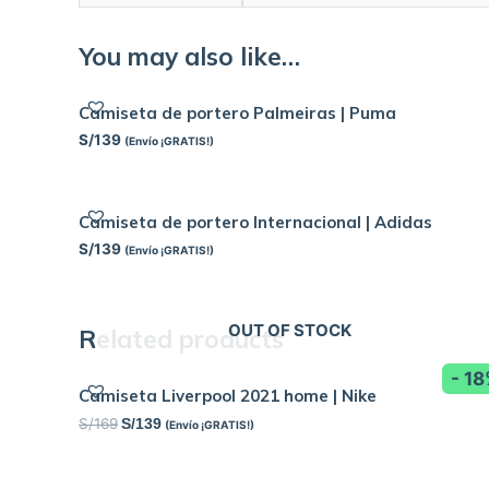
You may also like…
Camiseta de portero Palmeiras | Puma
S/
139
(Envío ¡GRATIS!)
Camiseta de portero Internacional | Adidas
S/
139
(Envío ¡GRATIS!)
OUT OF STOCK
Related products
- 1
Camiseta Liverpool 2021 home | Nike
S/
169
S/
139
(Envío ¡GRATIS!)