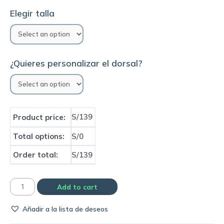
Elegir talla
¿Quieres personalizar el dorsal?
S/139
Product price:
Total options:
S/0
Order total:
S/139
Camiseta
Add to cart
de
Añadir a la lista de deseos
portero
Palmeiras