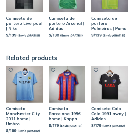
Camiseta de
Camiseta de
Camiseta de
portero Liverpool
portero Arsenal |
portero
| Nike
Adidas
Palmeiras | Puma
S/
139
S/
139
S/
139
(Envío ¡GRATIS!)
(Envío ¡GRATIS!)
(Envío ¡GRATIS!)
Related products
Camiseta
Camiseta
Camiseta Colo
Manchester City
Barcelona 1996
Colo 1991 away |
2011 home |
home | Kappa
Adidas
Umbro
S/
179
S/
179
(Envío ¡GRATIS!)
(Envío ¡GRATIS!)
S/
169
(Envío ¡GRATIS!)