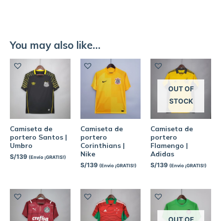
You may also like…
OUT OF
STOCK
Camiseta de
Camiseta de
Camiseta de
portero Santos |
portero
portero
Umbro
Corinthians |
Flamengo |
Nike
Adidas
S/
139
(Envío ¡GRATIS!)
S/
139
S/
139
(Envío ¡GRATIS!)
(Envío ¡GRATIS!)
OUT OF