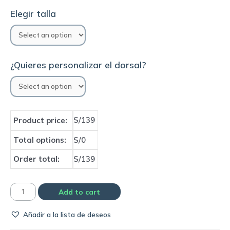
Elegir talla
¿Quieres personalizar el dorsal?
S/139
Product price:
Total options:
S/0
Order total:
S/139
Camiseta
Add to cart
de
Añadir a la lista de deseos
portero
Palmeiras