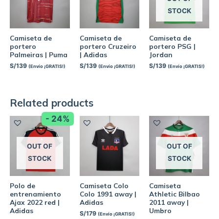
STOCK
Camiseta de
Camiseta de
Camiseta de
portero
portero Cruzeiro
portero PSG |
Palmeiras | Puma
| Adidas
Jordan
S/
139
S/
139
S/
139
(Envío ¡GRATIS!)
(Envío ¡GRATIS!)
(Envío ¡GRATIS!)
Related products
- 24%
OUT OF
OUT OF
STOCK
STOCK
Polo de
Camiseta Colo
Camiseta
entrenamiento
Colo 1991 away |
Athletic Bilbao
Ajax 2022 red |
Adidas
2011 away |
Adidas
Umbro
S/
179
(Envío ¡GRATIS!)