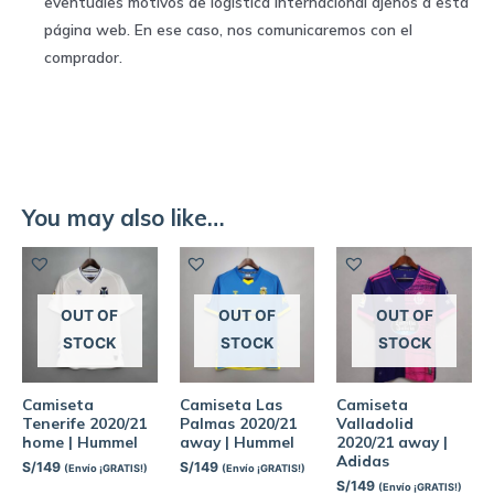
eventuales motivos de logística internacional ajenos a esta
página web. En ese caso, nos comunicaremos con el
comprador.
You may also like…
OUT OF
OUT OF
OUT OF
STOCK
STOCK
STOCK
Camiseta
Camiseta Las
Camiseta
Tenerife 2020/21
Palmas 2020/21
Valladolid
home | Hummel
away | Hummel
2020/21 away |
Adidas
S/
149
S/
149
(Envío ¡GRATIS!)
(Envío ¡GRATIS!)
S/
149
(Envío ¡GRATIS!)