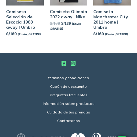
Camiseta
Camiseta Olimpia
Camiseta
Selección de
2022 away | Nike
Manchester City
Escocia 1988
2011 home |
S/
169
S/
139
(Envío
away | Umbro
Umbro
¡GRATIS!)
S/
169
S/
169
(Envío ¡GRATIS!)
(Envío ¡GRATIS!)
términos y condiciones
Cupón de descuento
Preguntas frecuentes
Información sobre productos
Cuidado de tus prendas
Contáctanos