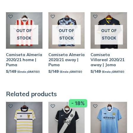
OUT OF
OUT OF
OUT OF
STOCK
STOCK
STOCK
Camiseta Almería
Camiseta Almería
Camiseta
2020/21 home |
2020/21 away |
Villareal 2020/21
Puma
Puma
away | Joma
S/
149
S/
149
S/
149
(Envío ¡GRATIS!)
(Envío ¡GRATIS!)
(Envío ¡GRATIS!)
Related products
- 18%