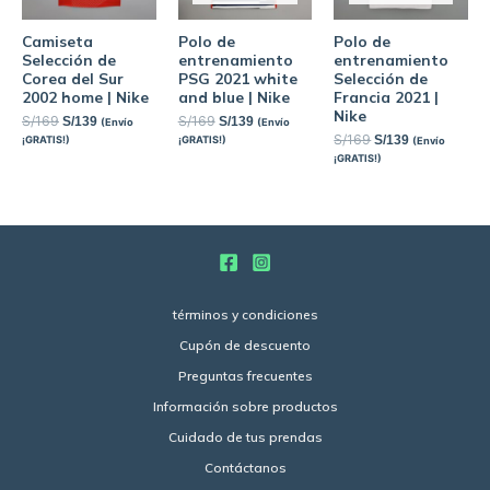
Camiseta
Polo de
Polo de
Selección de
entrenamiento
entrenamiento
Corea del Sur
PSG 2021 white
Selección de
2002 home | Nike
and blue | Nike
Francia 2021 |
Nike
S/
169
S/
169
S/
139
S/
139
(Envío
(Envío
S/
169
S/
139
¡GRATIS!)
¡GRATIS!)
(Envío
¡GRATIS!)
términos y condiciones
Cupón de descuento
Preguntas frecuentes
Información sobre productos
Cuidado de tus prendas
Contáctanos