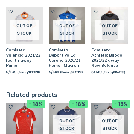
OUT OF
OUT OF
OUT OF
STOCK
STOCK
STOCK
Camiseta
Camiseta
Camiseta
Valencia 2021/22
Deportivo La
Athletic Bilbao
fourth away |
Coruña 2020/21
2021/22 away |
Puma
home | Macron
New Balance
S/
139
S/
149
S/
149
(Envío ¡GRATIS!)
(Envío ¡GRATIS!)
(Envío ¡GRATIS!)
Related products
- 18%
- 18%
- 18%
OUT OF
OUT OF
STOCK
STOCK