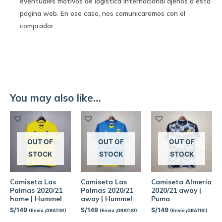
eventuales motivos de logística internacional ajenos a esta
página web. En ese caso, nos comunicaremos con el
comprador.
You may also like…
OUT OF
OUT OF
OUT OF
STOCK
STOCK
STOCK
Camiseta Las
Camiseta Las
Camiseta Almería
Palmas 2020/21
Palmas 2020/21
2020/21 away |
home | Hummel
away | Hummel
Puma
S/
149
S/
149
S/
149
(Envío ¡GRATIS!)
(Envío ¡GRATIS!)
(Envío ¡GRATIS!)