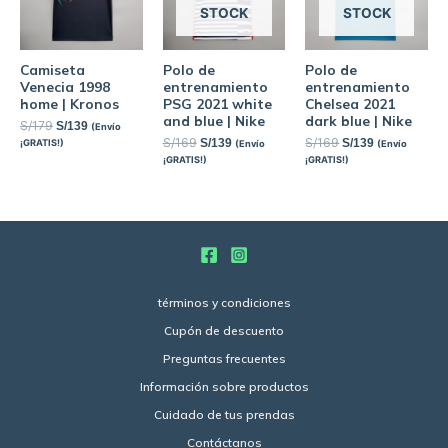
STOCK
STOCK
Camiseta
Polo de
Polo de
Venecia 1998
entrenamiento
entrenamiento
home | Kronos
PSG 2021 white
Chelsea 2021
and blue | Nike
dark blue | Nike
S/
179
S/
139
(Envío
S/
169
S/
169
S/
139
S/
139
¡GRATIS!)
(Envío
(Envío
¡GRATIS!)
¡GRATIS!)
términos y condiciones
Cupón de descuento
Preguntas frecuentes
Información sobre productos
Cuidado de tus prendas
Contáctanos