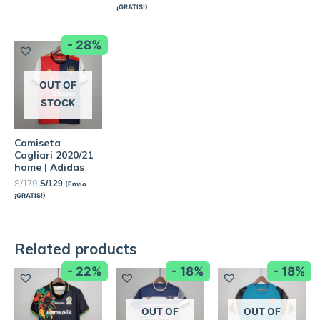
¡GRATIS!)
- 28%
OUT OF
STOCK
Camiseta
Cagliari 2020/21
home | Adidas
S/
179
S/
129
(Envío
¡GRATIS!)
Related products
- 22%
- 18%
- 18%
OUT OF
OUT OF