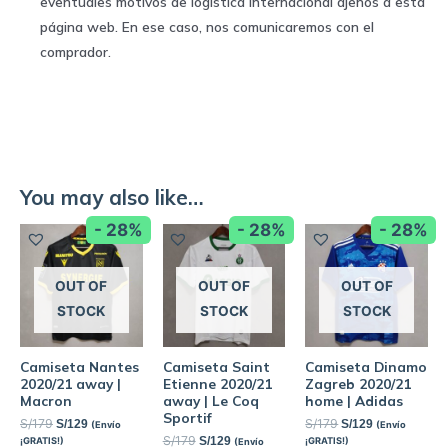
eventuales motivos de logística internacional ajenos a esta
página web. En ese caso, nos comunicaremos con el
comprador.
You may also like…
- 28%
- 28%
- 28%
OUT OF
OUT OF
OUT OF
STOCK
STOCK
STOCK
Camiseta Nantes
Camiseta Saint
Camiseta Dinamo
2020/21 away |
Etienne 2020/21
Zagreb 2020/21
Macron
away | Le Coq
home | Adidas
Sportif
S/
179
S/
179
S/
129
S/
129
(Envío
(Envío
S/
179
S/
129
¡GRATIS!)
¡GRATIS!)
(Envío