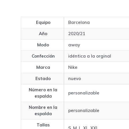
Equipo
Barcelona
Año
2020/21
Modo
away
Confección
idéntica a la orginal
Marca
Nike
Estado
nuevo
Número en la
personalizable
espalda
Nombre en la
personalizable
espalda
Tallas
S, M, L, XL, XXL