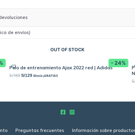
/devoluciones
tica de envíos)
OUT OF STOCK
8%
- 24%
Polo de entrenamiento Ajax 2022 red | Adidas
P
N
S/
169
S/
129
(Envío ¡GRATIS!)
S
nto
Preguntas frecuentes
Información sobre producto