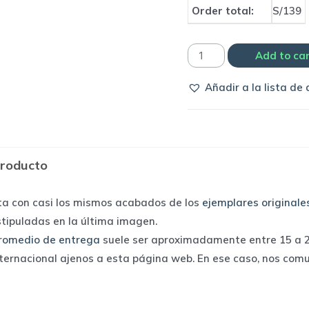
Order total:
S/139
Camiseta
Add to ca
Barcelona
Añadir a la lista de
2020/21
away
|
Nike
producto
quantity
ta con casi los mismos acabados de los
ejemplares originale
stipuladas en la última imagen.
romedio de entrega
suele ser aproximadamente entre 15 a 25
nternacional ajenos a esta página web. En ese caso, nos com