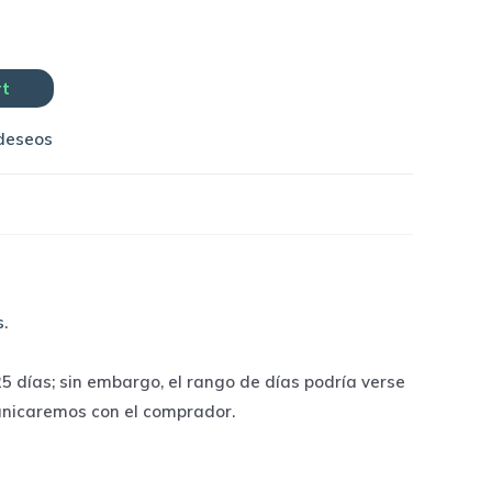
rt
 deseos
s
.
 días; sin embargo, el rango de días podría verse
unicaremos con el comprador.