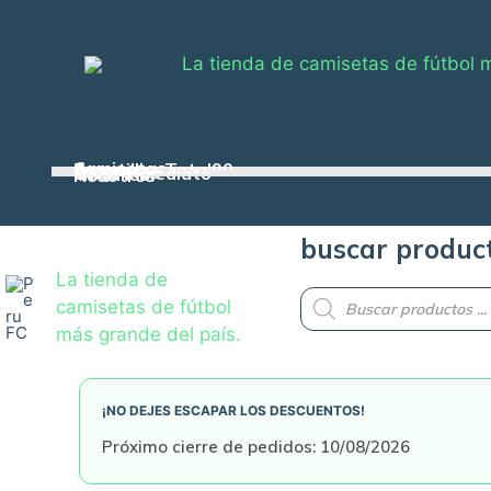
Skip
to
La tienda de camisetas de fútbol 
content
Camisetas
Zapatillas Total90
Casacas
Pelotas
Conjuntos
Envío inmediato
Medallas
Nosotros
Login
buscar produc
La tienda de
Products
camisetas de fútbol
search
más grande del país.
¡NO DEJES ESCAPAR LOS DESCUENTOS!
Próximo cierre de pedidos: 10/08/2026