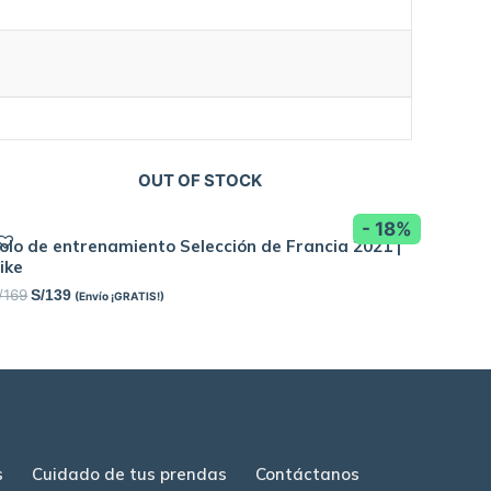
OUT OF STOCK
- 18%
olo de entrenamiento Selección de Francia 2021 |
ike
/
169
S/
139
(Envío ¡GRATIS!)
s
Cuidado de tus prendas
Contáctanos