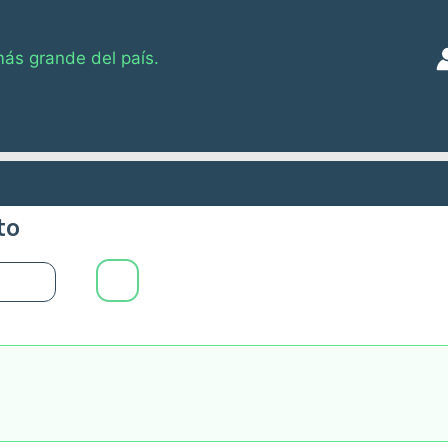
más grande del país.
to
0
Main
Menu