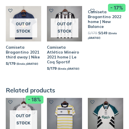
- 17%
Camiseta
Bragantino 2022
home | New
OUT OF
OUT OF
Balance
STOCK
STOCK
S/
179
S/
149
(Envío
¡GRATIS!)
Camiseta
Camiseta
Bragantino 2021
Atlético Mineiro
third away | Nike
2021 home | Le
Coq Sportif
S/
179
(Envío ¡GRATIS!)
S/
179
(Envío ¡GRATIS!)
Related products
- 18%
OUT OF
STOCK