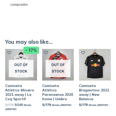
comprador.
You may also like…
- 17%
OUT OF
OUT OF
STOCK
STOCK
Camiseta
Camiseta
Camiseta
Atlético Mineiro
Atlético
Bragantino 2022
2021 away | Le
Paranaense 2020
away | New
Coq Sportif
home | Umbro
Balance
S/
179
S/
179
S/
179
S/
149
(Envío
(Envío ¡GRATIS!)
(Envío ¡GRATIS!)
¡GRATIS!)