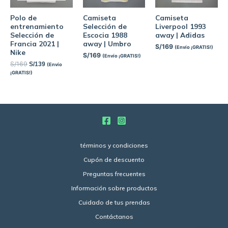
Polo de
Camiseta
Camiseta
entrenamiento
Selección de
Liverpool 1993
Selección de
Escocia 1988
away | Adidas
Francia 2021 |
away | Umbro
S/
169
(Envío ¡GRATIS!)
Nike
S/
169
(Envío ¡GRATIS!)
S/
169
S/
139
(Envío
¡GRATIS!)
términos y condiciones
Cupón de descuento
Preguntas frecuentes
Información sobre productos
Cuidado de tus prendas
Contáctanos