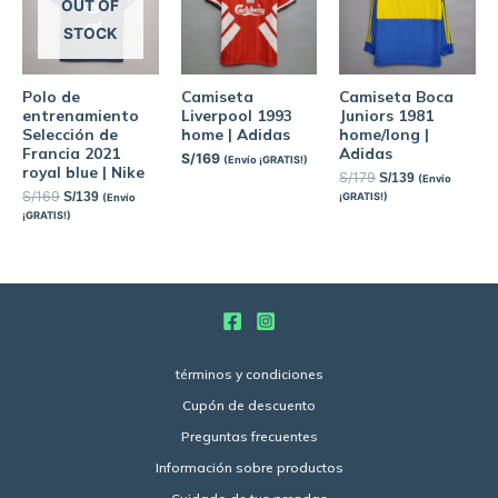
OUT OF
STOCK
Polo de
Camiseta
Camiseta Boca
entrenamiento
Liverpool 1993
Juniors 1981
Selección de
home | Adidas
home/long |
Francia 2021
Adidas
S/
169
(Envío ¡GRATIS!)
royal blue | Nike
S/
179
S/
139
(Envío
S/
169
S/
139
¡GRATIS!)
(Envío
¡GRATIS!)
términos y condiciones
Cupón de descuento
Preguntas frecuentes
Información sobre productos