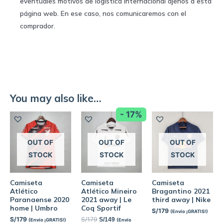
eventuales motivos de logística internacional ajenos a esta
página web. En ese caso, nos comunicaremos con el
comprador.
You may also like…
- 17%
OUT OF
OUT OF
OUT OF
STOCK
STOCK
STOCK
Camiseta
Camiseta
Camiseta
Atlético
Atlético Mineiro
Bragantino 2021
Paranaense 2020
2021 away | Le
third away | Nike
home | Umbro
Coq Sportif
S/
179
(Envío ¡GRATIS!)
S/
179
S/
179
S/
149
(Envío ¡GRATIS!)
(Envío