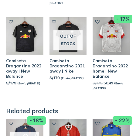
¡GRATIS!)
- 17%
OUT OF
STOCK
Camiseta
Camiseta
Camiseta
Bragantino 2022
Bragantino 2021
Bragantino 2022
away | New
away | Nike
home | New
Balance
Balance
S/
179
(Envío ¡GRATIS!)
S/
179
S/
179
S/
149
(Envío ¡GRATIS!)
(Envío
¡GRATIS!)
Related products
- 18%
- 22%