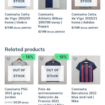
STOCK
STOCK
Camiseta Celta
Camiseta
Camiseta Celta
de Vigo 2002/03
Athletic Bilbao
de Vigo 2020/21
home | Umbro
1997/98 away |
home | Adidas
Kappa
S/
149
S/
149
(Envío ¡GRATIS!)
(Envío ¡GRATIS!)
S/
149
(Envío ¡GRATIS!)
Related products
- 18%
- 18%
OUT OF
OUT OF
STOCK
STOCK
Camiseta PSG
Polo de
Camiseta
2021 grey |
entrenamiento
Barcelona 2022
Jordan
Selección de
blue and red |
Francia 2021
Nike
S/
169
S/
139
(Envío
royal blue | Nike