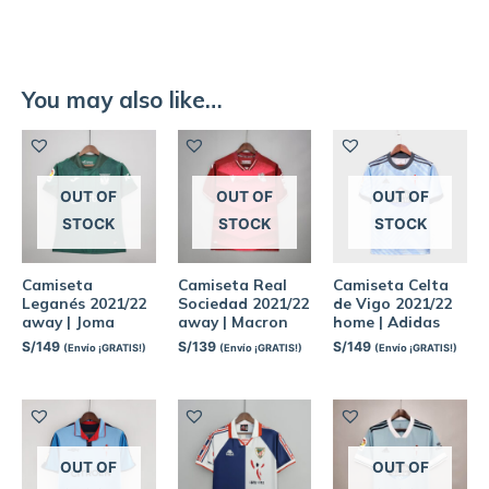
You may also like…
OUT OF
OUT OF
OUT OF
STOCK
STOCK
STOCK
Camiseta
Camiseta Real
Camiseta Celta
Leganés 2021/22
Sociedad 2021/22
de Vigo 2021/22
away | Joma
away | Macron
home | Adidas
S/
149
S/
139
S/
149
(Envío ¡GRATIS!)
(Envío ¡GRATIS!)
(Envío ¡GRATIS!)
OUT OF
OUT OF