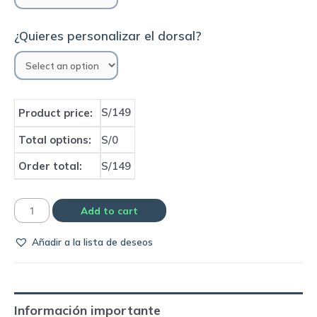
¿Quieres personalizar el dorsal?
S/149
Product price:
Total options:
S/0
Order total:
S/149
Camiseta
Add to cart
Athletic
Añadir a la lista de deseos
Bilbao
1997/98
away
|
Información importante
Kappa