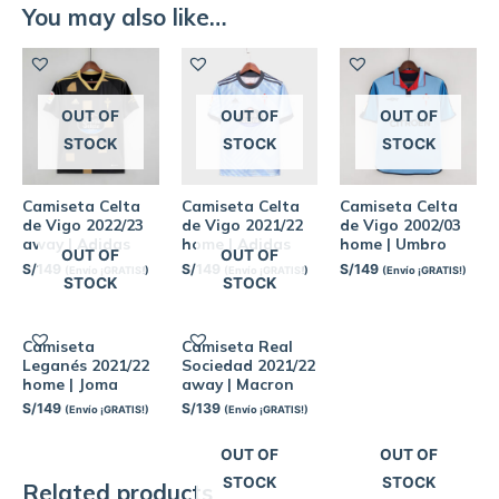
You may also like…
OUT OF
OUT OF
OUT OF
STOCK
STOCK
STOCK
Camiseta Celta
Camiseta Celta
Camiseta Celta
de Vigo 2022/23
de Vigo 2021/22
de Vigo 2002/03
away | Adidas
home | Adidas
home | Umbro
OUT OF
OUT OF
S/
149
S/
149
S/
149
(Envío ¡GRATIS!)
(Envío ¡GRATIS!)
(Envío ¡GRATIS!)
STOCK
STOCK
Camiseta
Camiseta Real
Leganés 2021/22
Sociedad 2021/22
home | Joma
away | Macron
S/
149
S/
139
(Envío ¡GRATIS!)
(Envío ¡GRATIS!)
OUT OF
OUT OF
STOCK
STOCK
Related products