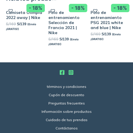
- 18%
- 18%
- 18%
Camiseta Olimpia
Polo de
Polo de
2022 away | Nike
entrenamiento
entrenamiento
Selección de
PSG 2021 white
S/
169
S/
139
(Envío
Francia 2021 |
and blue | Nike
¡GRATIS!)
Nike
S/
169
S/
139
(Envío
S/
169
S/
139
¡GRATIS!)
(Envío
¡GRATIS!)
términos y condiciones
Cupón de descuento
Preguntas frecuentes
Información sobre productos
Cuidado de tus prendas
Contáctanos