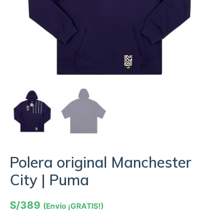
Polera original Manchester
City | Puma
S/
389
(Envío ¡GRATIS!)