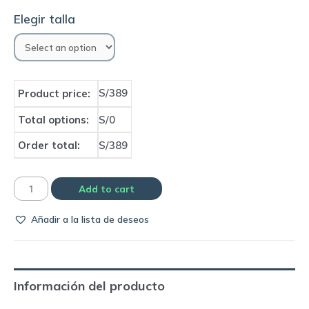
Elegir talla
S/389
Product price:
Total options:
S/0
Order total:
S/389
Polera
Add to cart
original
Añadir a la lista de deseos
Manchester
City
|
Puma
Información del producto
quantity