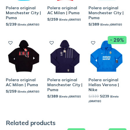
Polera original
Polera original
Polera original
Manchester City |
AC Milan | Puma
Manchester City |
Puma
Puma
S/
259
(Envío ¡GRATIS!)
S/
239
S/
389
(Envío ¡GRATIS!)
(Envío ¡GRATIS!)
- 29%
Polera original
Polera original
Polera original
AC Milan | Puma
Hellas Verona |
Manchester City |
Nike
Puma
S/
259
(Envío ¡GRATIS!)
S/
339
S/
389
S/
239
(Envío
(Envío ¡GRATIS!)
¡GRATIS!)
Related products