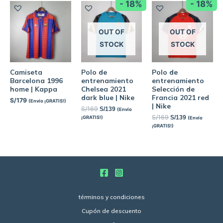
- 18%
- 18%
OUT OF
OUT OF
STOCK
STOCK
Camiseta
Polo de
Polo de
Barcelona 1996
entrenamiento
entrenamiento
home | Kappa
Chelsea 2021
Selección de
dark blue | Nike
Francia 2021 red
S/
179
(Envío ¡GRATIS!)
| Nike
S/
169
S/
139
(Envío
S/
169
S/
139
¡GRATIS!)
(Envío
¡GRATIS!)
términos y condiciones
Cupón de descuento