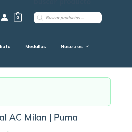
buscar producto
Products
search
0
diato
Medallas
Nosotros
nal AC Milan | Puma