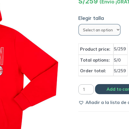
S/
259
(Envío ¡GRAT
Elegir talla
S/259
Product price:
Total options:
S/0
Order total:
S/259
Polera
Add to ca
original
Añadir a la lista de
AC
Milan
|
Puma