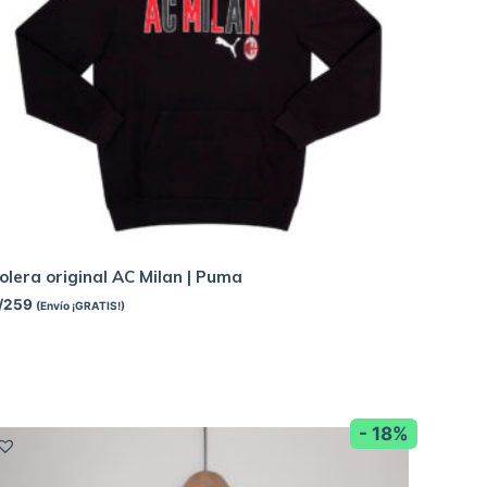
olera original AC Milan | Puma
/
259
(Envío ¡GRATIS!)
- 18%