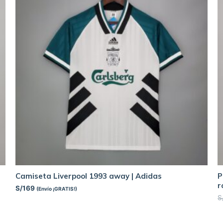
Camiseta Liverpool 1993 away | Adidas
P
r
S/
169
(Envío ¡GRATIS!)
S