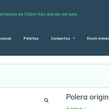
amisetas de fútbol más grande del país.
sacas
Pelotas
Conjuntos
Envío inme
Polera origi