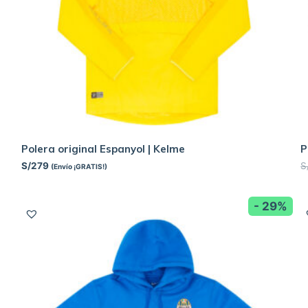
Polera original Espanyol | Kelme
P
S/
279
S
(Envío ¡GRATIS!)
- 29%