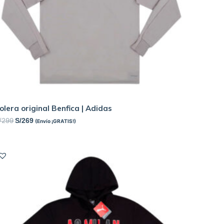
olera original Benfica | Adidas
/
299
S/
269
(Envío ¡GRATIS!)