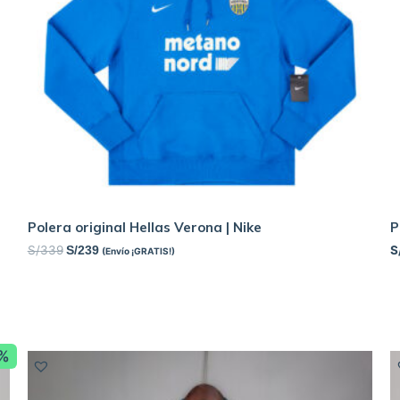
Polera original Hellas Verona | Nike
P
S/
339
S
S/
239
(Envío ¡GRATIS!)
8%