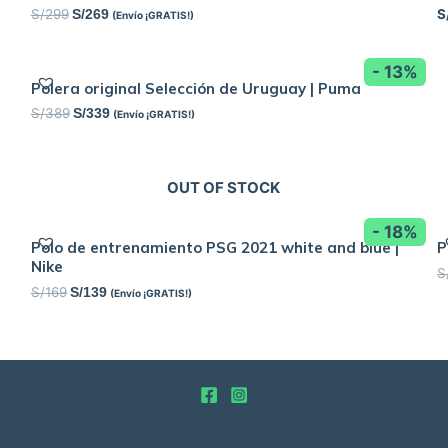
S/
299
S
S/
269
(Envío ¡GRATIS!)
- 13%
Polera original Selección de Uruguay | Puma
S/
389
S/
339
(Envío ¡GRATIS!)
OUT OF STOCK
- 18%
Polo de entrenamiento PSG 2021 white and blue |
P
Nike
S
S/
169
S/
139
(Envío ¡GRATIS!)