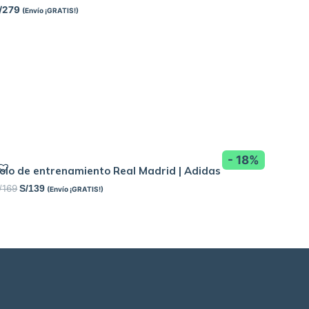
/
279
(Envío ¡GRATIS!)
- 18%
olo de entrenamiento Real Madrid | Adidas
/
169
S/
139
(Envío ¡GRATIS!)