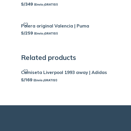
S/
349
(Envío ¡GRATIS!)
Polera original Valencia | Puma
S/
259
(Envío ¡GRATIS!)
Related products
Camiseta Liverpool 1993 away | Adidas
S/
169
(Envío ¡GRATIS!)