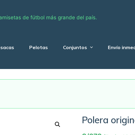
amisetas de fútbol más grande del país.
sacas
Pelotas
Conjuntos
Envío inme
Polera origi