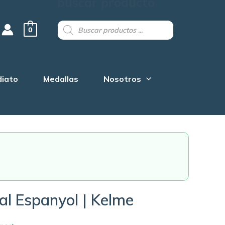
buscar producto
Products
search
0
diato
Medallas
Nosotros
nal Espanyol | Kelme