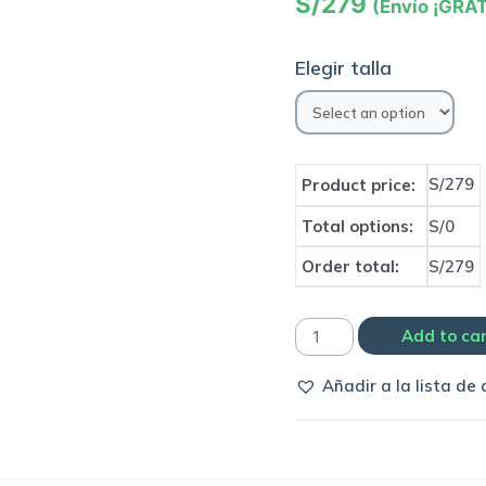
S/
279
(Envío ¡GRAT
Elegir talla
S/279
Product price:
Total options:
S/0
Order total:
S/279
Polera
Add to ca
original
Añadir a la lista de
Espanyol
|
Kelme
quantity