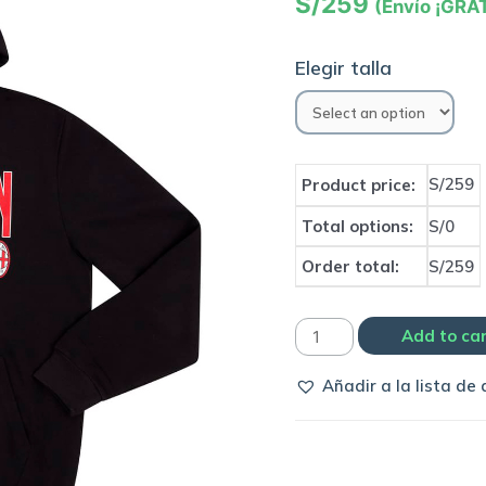
S/
259
(Envío ¡GRAT
Elegir talla
S/259
Product price:
Total options:
S/0
Order total:
S/259
Polera
Add to ca
original
Añadir a la lista de
AC
Milan
|
Puma