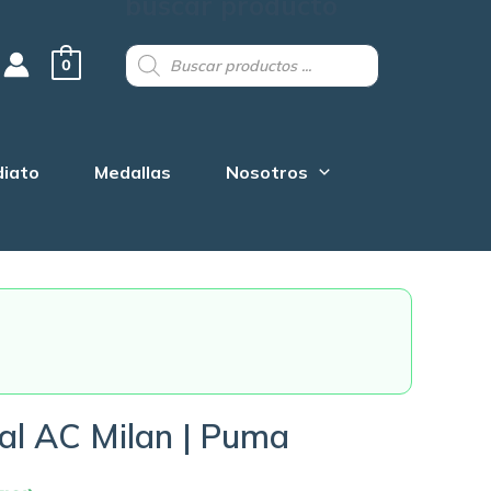
buscar producto
Products
search
0
diato
Medallas
Nosotros
nal AC Milan | Puma