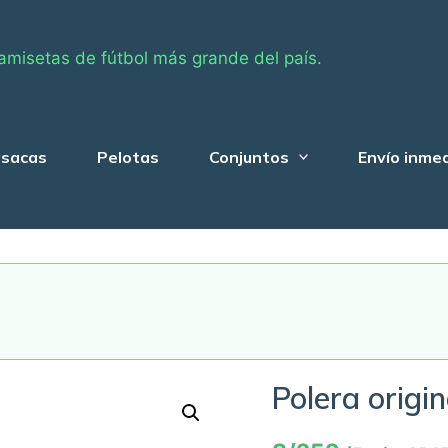
amisetas de fútbol más grande del país.
sacas
Pelotas
Conjuntos
Envío inme
Polera origi