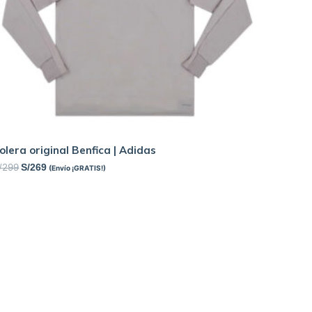
olera original Benfica | Adidas
/
299
S/
269
(Envío ¡GRATIS!)