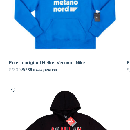
Polera original Hellas Verona | Nike
P
S/
339
S
S/
239
(Envío ¡GRATIS!)