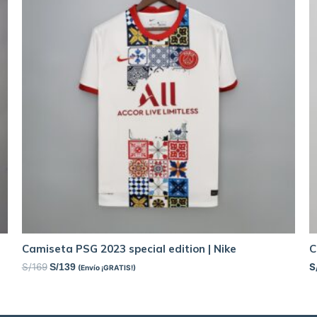
Camiseta PSG 2023 special edition | Nike
C
S/
169
S
S/
139
(Envío ¡GRATIS!)