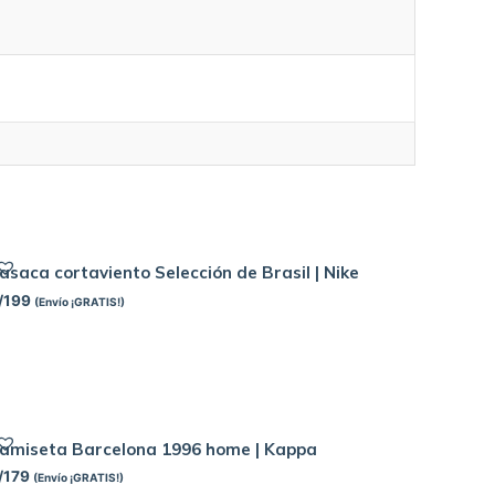
asaca cortaviento Selección de Brasil | Nike
/
199
(Envío ¡GRATIS!)
amiseta Barcelona 1996 home | Kappa
/
179
(Envío ¡GRATIS!)