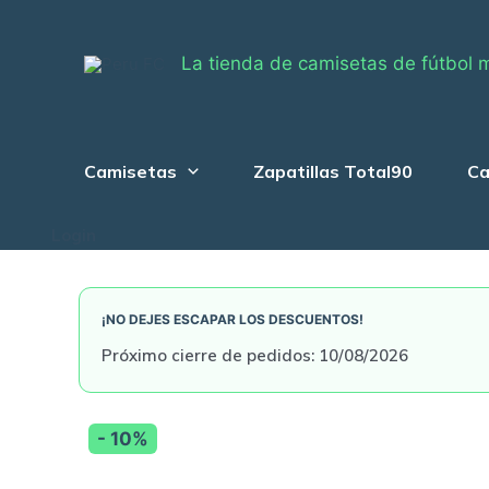
Skip
to
La tienda de camisetas de fútbol 
content
Camisetas
Zapatillas Total90
Ca
Login
¡NO DEJES ESCAPAR LOS DESCUENTOS!
Próximo cierre de pedidos: 10/08/2026
- 10%