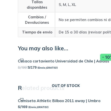
Tallas
S, M, L, XL
disponibles
Cambios /
No se permiten cambios ni d
Devoluciones
Tiempo de envío
De 15 a 30 días (revisar polí
You may also like…
- 1
Casaca cortaviento Universidad de Chile | Adidas
S/
199
S/
179
(Envío ¡GRATIS!)
OUT OF STOCK
Related products
Camiseta Athletic Bilbao 2011 away | Umbro
S/
169
(Envío ¡GRATIS!)