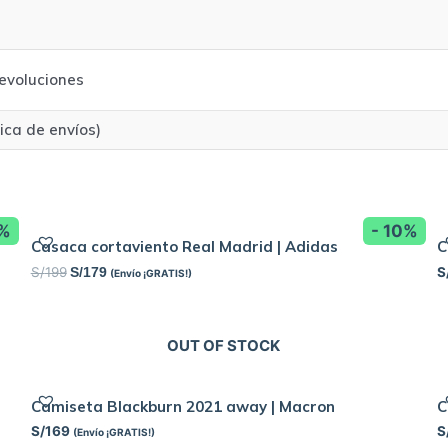
evoluciones
tica de envíos)
0%
- 10%
Casaca cortaviento Real Madrid | Adidas
C
S/
199
S
S/
179
(Envío ¡GRATIS!)
OUT OF STOCK
Camiseta Blackburn 2021 away | Macron
C
S/
169
S
(Envío ¡GRATIS!)