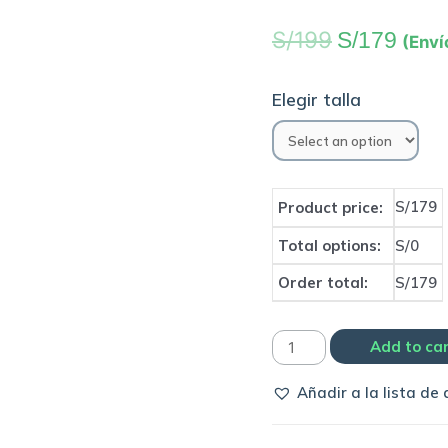
S/
199
S/
179
(Enví
Elegir talla
S/179
Product price:
Total options:
S/0
Order total:
S/179
Casaca
Add to ca
cortaviento
Añadir a la lista de
Real
Madrid