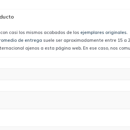
|
Adidas
oducto
quantity
 con casi los mismos acabados de los
ejemplares originales
.
romedio de entrega
suele ser aproximadamente entre 15 a 25
nternacional ajenos a esta página web. En ese caso, nos com