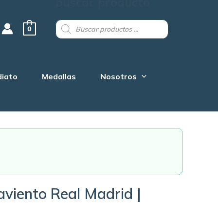
buscar producto
Products
search
0
diato
Medallas
Nosotros
viento Real Madrid |