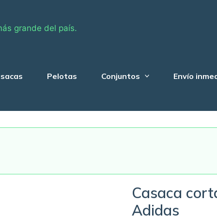
más grande del país.
sacas
Pelotas
Conjuntos
Envío inme
Casaca corta
Adidas