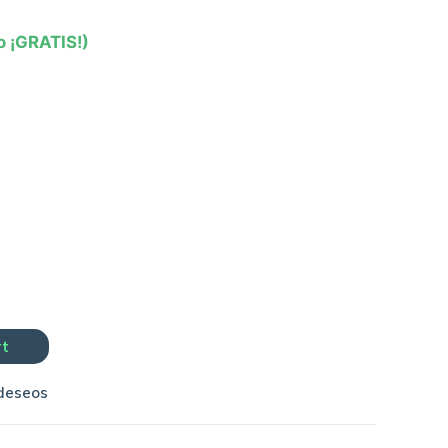
o ¡GRATIS!)
rt
 deseos