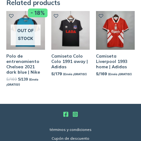
Related products
- 18%
OUT OF
STOCK
Polo de
Camiseta Colo
Camiseta
entrenamiento
Colo 1991 away |
Liverpool 1993
Chelsea 2021
Adidas
home | Adidas
dark blue | Nike
S/
179
S/
169
(Envío ¡GRATIS!)
(Envío ¡GRATIS!)
S/
169
S/
139
(Envío
¡GRATIS!)
términos y condiciones
Cupón de descuento