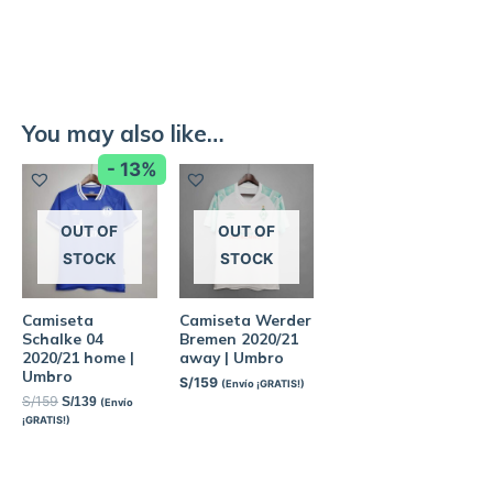
You may also like…
- 13%
OUT OF
OUT OF
STOCK
STOCK
Camiseta
Camiseta Werder
Schalke 04
Bremen 2020/21
2020/21 home |
away | Umbro
Umbro
S/
159
(Envío ¡GRATIS!)
S/
159
S/
139
(Envío
¡GRATIS!)