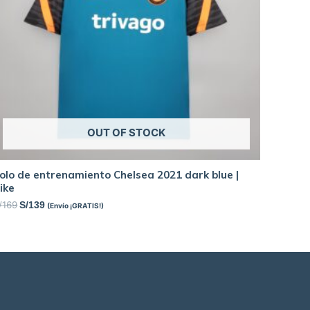
OUT OF STOCK
olo de entrenamiento Chelsea 2021 dark blue |
ike
/
169
S/
139
(Envío ¡GRATIS!)