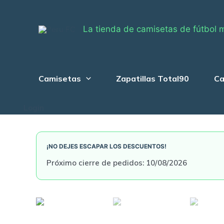
Skip
to
La tienda de camisetas de fútbol 
content
Camisetas
Zapatillas Total90
Ca
Login
¡NO DEJES ESCAPAR LOS DESCUENTOS!
Próximo cierre de pedidos: 10/08/2026