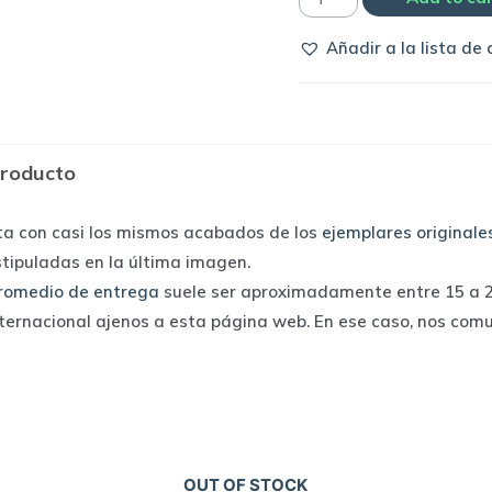
Sport
Añadir a la lista de
Recife
2022
home
|
producto
Umbro
quantity
ta con casi los mismos acabados de los
ejemplares originale
stipuladas en la última imagen.
romedio de entrega
suele ser aproximadamente entre 15 a 25
nternacional ajenos a esta página web. En ese caso, nos com
OUT OF STOCK