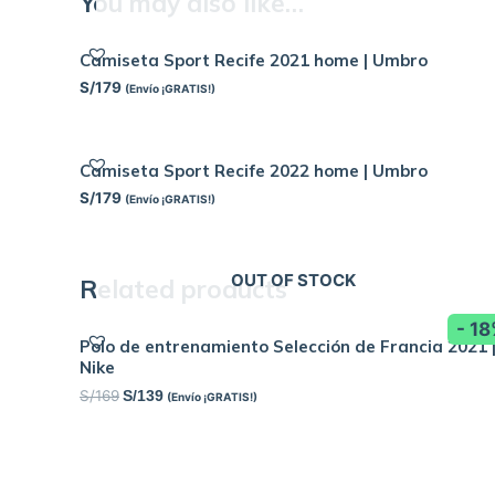
You may also like…
Camiseta Sport Recife 2021 home | Umbro
S/
179
(Envío ¡GRATIS!)
Camiseta Sport Recife 2022 home | Umbro
S/
179
(Envío ¡GRATIS!)
OUT OF STOCK
Related products
- 1
Polo de entrenamiento Selección de Francia 2021 
Nike
S/
169
S/
139
(Envío ¡GRATIS!)