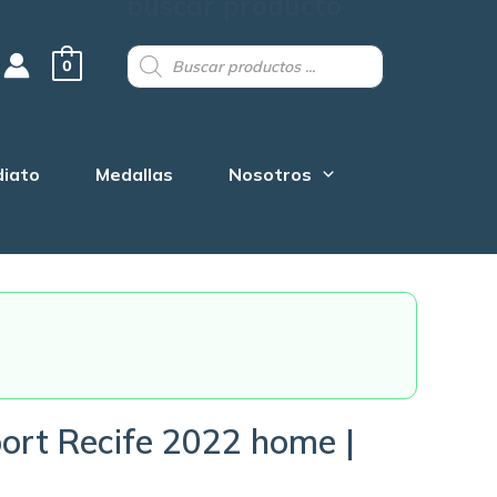
buscar producto
Products
search
0
diato
Medallas
Nosotros
ort Recife 2022 home |