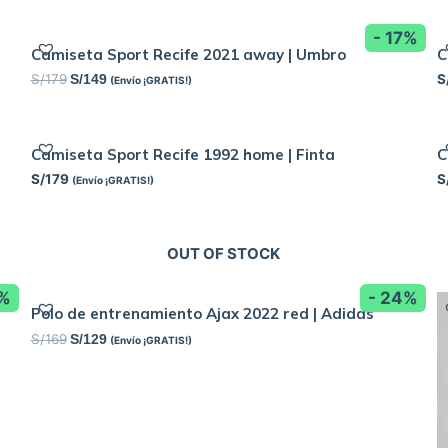
- 17%
Camiseta Sport Recife 2021 away | Umbro
C
S/
179
S
S/
149
(Envío ¡GRATIS!)
Camiseta Sport Recife 1992 home | Finta
C
S/
179
S
(Envío ¡GRATIS!)
OUT OF STOCK
8%
- 24%
|
Polo de entrenamiento Ajax 2022 red | Adidas
S/
169
S/
129
(Envío ¡GRATIS!)