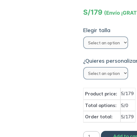
S/
179
(Envío ¡GRAT
Elegir talla
¿Quieres personalizar
S/179
Product price:
Total options:
S/0
Order total:
S/179
Camiseta
Add to ca