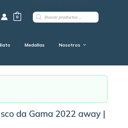
buscar producto
Products
search
0
diato
Medallas
Nosotros
asco da Gama 2022 away |