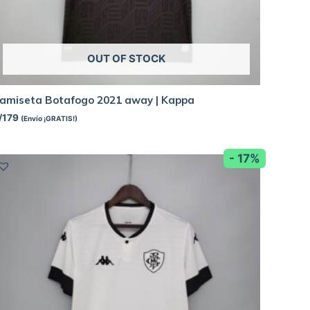
OUT OF STOCK
amiseta Botafogo 2021 away | Kappa
/
179
(Envío ¡GRATIS!)
- 17%