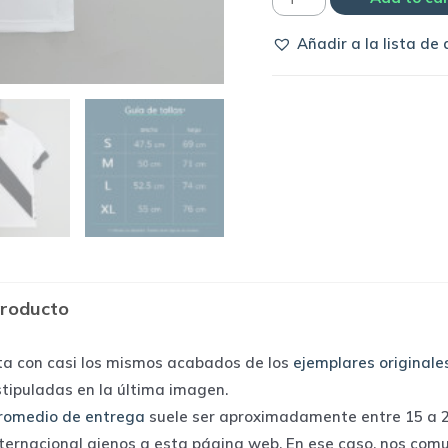
Vasco
Añadir a la lista de
da
Gama
2022
away
|
Kappa
quantity
producto
ta con casi los mismos acabados de los
ejemplares originale
stipuladas en la última imagen.
romedio de entrega
suele ser aproximadamente entre 15 a 25
nternacional ajenos a esta página web. En ese caso, nos com