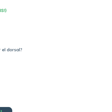
IS!)
 el dorsal?
rt