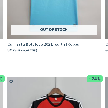
OUT OF STOCK
Camiseta Botafogo 2021 fourth | Kappa
C
S/
179
S
(Envío ¡GRATIS!)
8%
- 24%