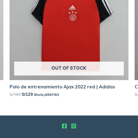
OUT OF STOCK
Polo de entrenamiento Ajax 2022 red | Adidas
C
S/
169
S
S/
129
(Envío ¡GRATIS!)