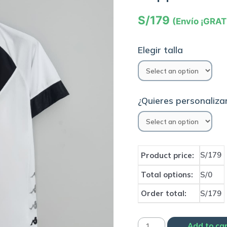
S/
179
(Envío ¡GRAT
Elegir talla
¿Quieres personalizar
S/179
Product price:
Total options:
S/0
Order total:
S/179
Camiseta
Add to ca