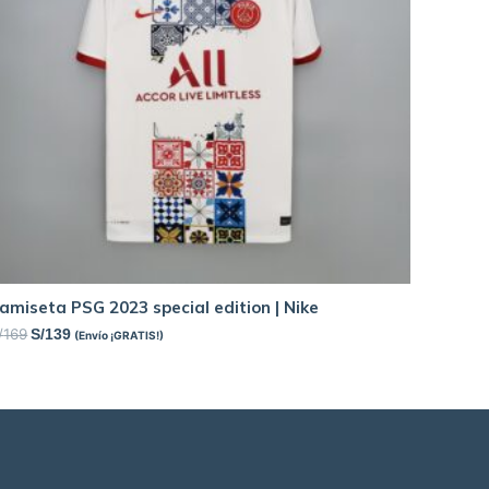
amiseta PSG 2023 special edition | Nike
/
169
S/
139
(Envío ¡GRATIS!)