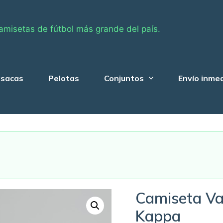
amisetas de fútbol más grande del país.
sacas
Pelotas
Conjuntos
Envío inme
Camiseta V
Kappa