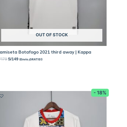
OUT OF STOCK
amiseta Botafogo 2021 third away | Kappa
/
179
S/
149
(Envío ¡GRATIS!)
- 18%