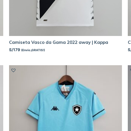
Camiseta Vasco da Gama 2022 away | Kappa
C
S/
179
S
(Envío ¡GRATIS!)