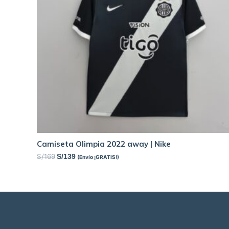
Camiseta Olimpia 2022 away | Nike
S/
169
S/
139
(Envío ¡GRATIS!)