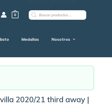
buscar producto
Products
search
0
diato
Medallas
Nosotros
illa 2020/21 third away |