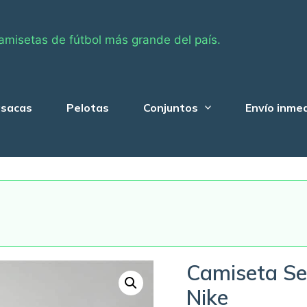
amisetas de fútbol más grande del país.
sacas
Pelotas
Conjuntos
Envío inme
Camiseta Sev
Nike