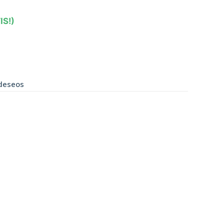
IS!)
 deseos