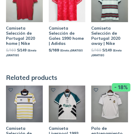
Camiseta
Camiseta
Camiseta
Selección de
Selección de
Selección de
Portugal 2020
Gales 1990 home
Portugal 2020
home | Nike
| Adidas
away | Nike
S/
169
S/
169
S/
169
S/
149
S/
149
(Envío
(Envío ¡GRATIS!)
(Envío
¡GRATIS!)
¡GRATIS!)
Related products
- 18%
Camiseta
Camiseta
Polo de
Selección de
Liverpool 1993
entrenamiento