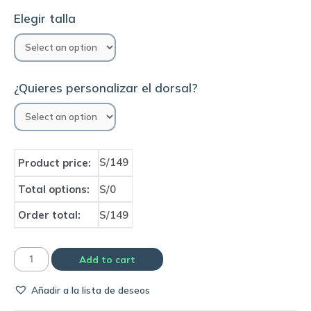
Elegir talla
¿Quieres personalizar el dorsal?
S/149
Product price:
Total options:
S/0
Order total:
S/149
Camiseta
Add to cart
Selección
Añadir a la lista de deseos
de
Portugal